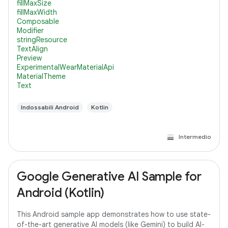
fillMaxSize
fillMaxWidth
Composable
Modifier
stringResource
TextAlign
Preview
ExperimentalWearMaterialApi
MaterialTheme
Text
Indossabili Android
Kotlin
Intermedio
Google Generative AI Sample for
Android (Kotlin)
This Android sample app demonstrates how to use state-
of-the-art generative AI models (like Gemini) to build AI-