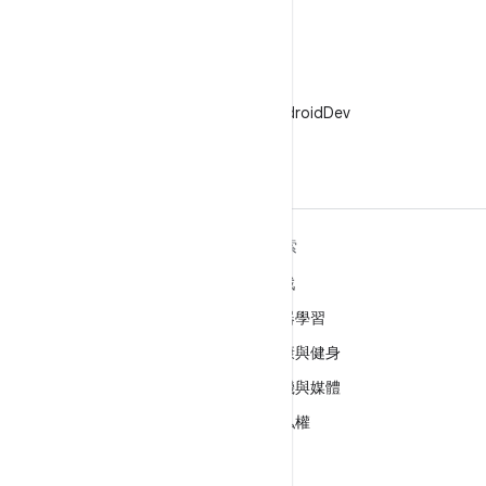
X
在 X 中追蹤 @AndroidDev
深入瞭解 ANDROID
探索
Android
遊戲
企業專用 Android
機器學習
安全性
健康與健身
原始碼
相機與媒體
新聞
隱私權
網誌
5G