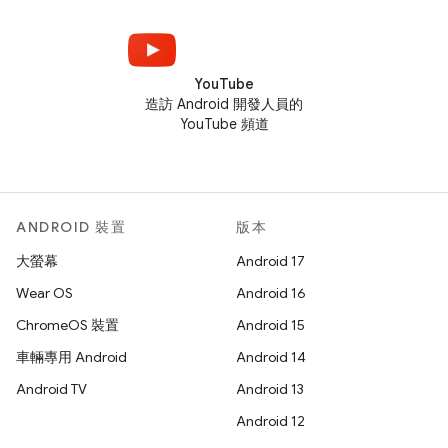
YouTube
造訪 Android 開發人員的
YouTube 頻道
ANDROID 裝置
版本
大螢幕
Android 17
Wear OS
Android 16
ChromeOS 裝置
Android 15
車輛專用 Android
Android 14
Android TV
Android 13
Android 12