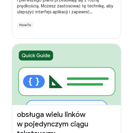
prędkością. Możesz zastosować tę technikę, aby
ulepszyć interfejs aplikacji i zapewnić
użytkownikom bardziej dynamiczne wrażenia
podczas przewijania.
HowTo
obsługa wielu linków
w pojedynczym ciągu