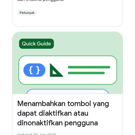
Petunjuk
Menambahkan tombol yang
dapat diaktifkan atau
dinonaktifkan pengguna
Updated 20 Juni 2026