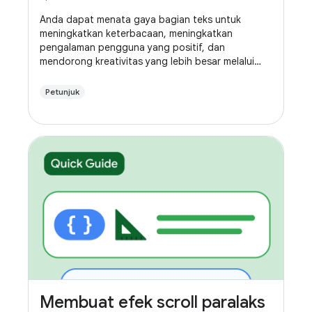
Anda dapat menata gaya bagian teks untuk
meningkatkan keterbacaan, meningkatkan
pengalaman pengguna yang positif, dan
mendorong kreativitas yang lebih besar melalui
penggunaan warna dan font.
Petunjuk
Membuat efek scroll paralaks