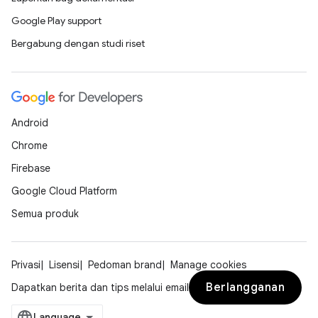
Google Play support
Bergabung dengan studi riset
Android
Chrome
Firebase
Google Cloud Platform
Semua produk
Privasi
Lisensi
Pedoman brand
Manage cookies
Berlangganan
Dapatkan berita dan tips melalui email