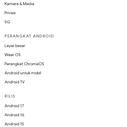
Kamera & Media
Privasi
5G
PERANGKAT ANDROID
Layar besar
Wear OS
Perangkat ChromeOS
Android untuk mobil
Android TV
RILIS
Android 17
Android 16
Android 15