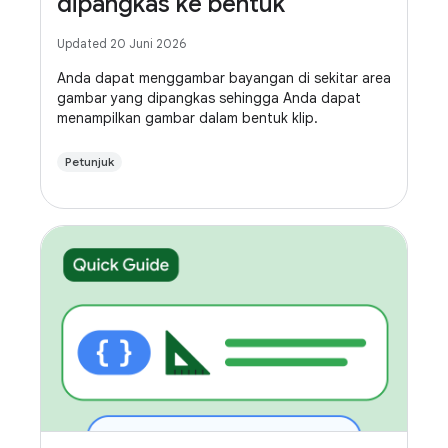
dipangkas ke bentuk
Updated 20 Juni 2026
Anda dapat menggambar bayangan di sekitar area
gambar yang dipangkas sehingga Anda dapat
menampilkan gambar dalam bentuk klip.
Petunjuk