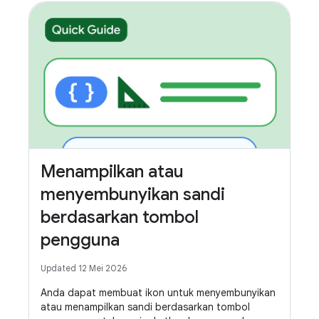
Menampilkan atau
menyembunyikan sandi
berdasarkan tombol
pengguna
Updated 12 Mei 2026
Anda dapat membuat ikon untuk menyembunyikan
atau menampilkan sandi berdasarkan tombol