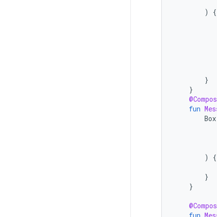
)
{
}
}
@Compos
fun
Mes
Box
)
{
}
}
@Compos
fun
Mes