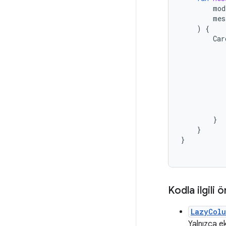
mod
mes
)
{
Car
}
}
}
Kodla ilgili 
LazyCol
Yalnızca e