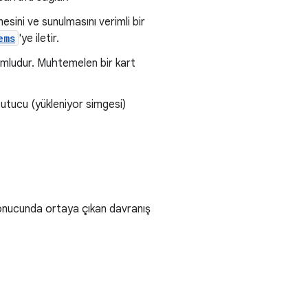
mesini ve sunulmasını verimli bir
ems
'ye iletir.
rumludur. Muhtemelen bir kart
 tutucu (yükleniyor simgesi)
 sonucunda ortaya çıkan davranış