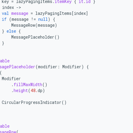
key
=
lazyPagingItems
.
itemKey
{
it
.
id
}
index
-
val
message
=
lazyPagingItems
[
index
]
if
(
message
!=
null
)
{
MessageRow
(
message
)
}
else
{
MessagePlaceholder
()
}
able
sagePlaceholder
(
modifier
:
Modifier
)
{
(
Modifier
.
fillMaxWidth
()
.
height
(
48.
dp
)
CircularProgressIndicator
()
able
sageRow
(