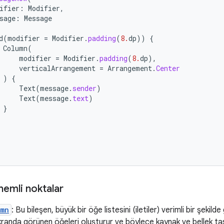
ifier
:
Modifier
,
sage
:
Message
d
(
modifier
=
Modifier
.
padding
(
8.
dp
))
{
Column
(
modifier
=
Modifier
.
padding
(
8.
dp
),
verticalArrangement
=
Arrangement
.
Center
)
{
Text
(
message
.
sender
)
Text
(
message
.
text
)
}
önemli noktalar
umn
: Bu bileşen, büyük bir öğe listesini (iletiler) verimli bir şekilde
kranda görünen öğeleri oluşturur ve böylece kaynak ve bellek ta