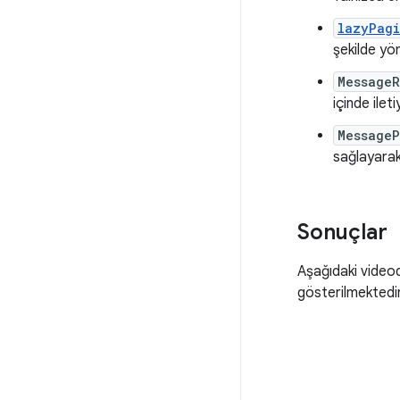
lazyPagi
şekilde yö
Message
içinde ilet
MessageP
sağlayarak 
Sonuçlar
Aşağıdaki videod
gösterilmektedir