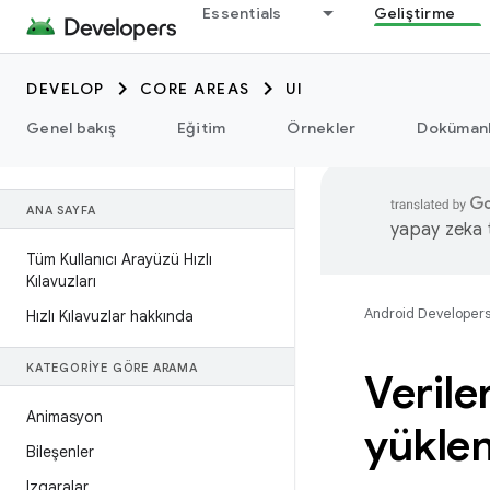
Essentials
Geliştirme
DEVELOP
CORE AREAS
UI
Genel bakış
Eğitim
Örnekler
Dokümanl
ANA SAYFA
yapay zeka te
Tüm Kullanıcı Arayüzü Hızlı
Kılavuzları
Android Developer
Hızlı Kılavuzlar hakkında
KATEGORIYE GÖRE ARAMA
Verile
Animasyon
yükle
Bileşenler
Izgaralar