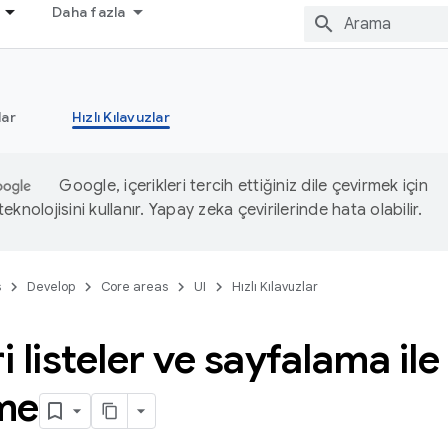
Daha fazla
ar
Hızlı Kılavuzlar
Google, içerikleri tercih ettiğiniz dile çevirmek için
knolojisini kullanır. Yapay zeka çevirilerinde hata olabilir.
s
Develop
Core areas
UI
Hızlı Kılavuzlar
ri listeler ve sayfalama il
me