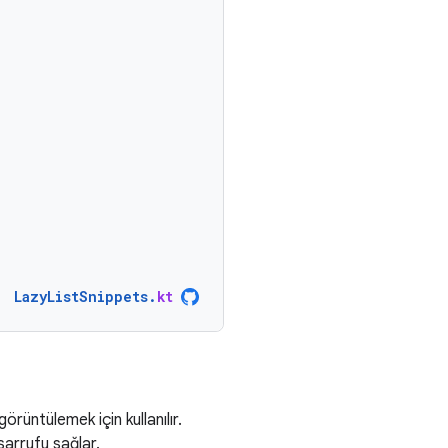
LazyListSnippets
.
kt
 görüntülemek için kullanılır.
sarrufu sağlar.