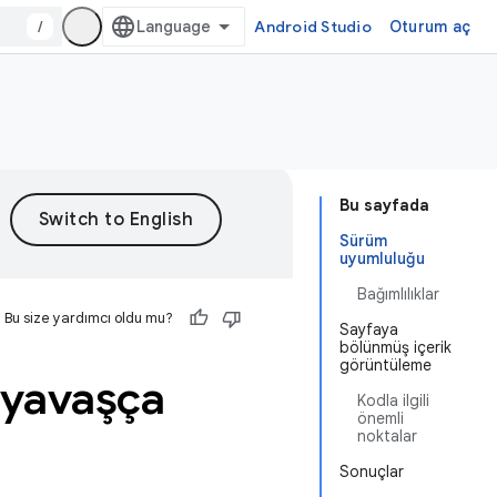
/
Android Studio
Oturum aç
Bu sayfada
Sürüm
uyumluluğu
Bağımlılıklar
Bu size yardımcı oldu mu?
Sayfaya
bölünmüş içerik
görüntüleme
e yavaşça
Kodla ilgili
önemli
noktalar
Sonuçlar