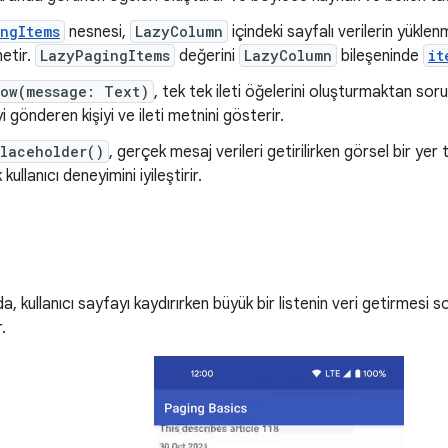
ngItems
nesnesi,
LazyColumn
içindeki sayfalı verilerin yüklen
netir.
LazyPagingItems
değerini
LazyColumn
bileşeninde
it
Row(message: Text)
, tek tek ileti öğelerini oluşturmaktan so
iyi gönderen kişiyi ve ileti metnini gösterir.
laceholder()
, gerçek mesaj verileri getirilirken görsel bir yer
kullanıcı deneyimini iyileştirir.
a, kullanıcı sayfayı kaydırırken büyük bir listenin veri getirmesi
.