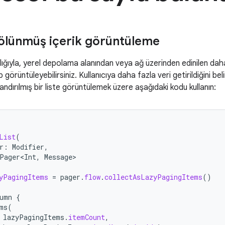
ölünmüş içerik görüntüleme
ığıyla, yerel depolama alanından veya ağ üzerinden edinilen daha
p görüntüleyebilirsiniz. Kullanıcıya daha fazla veri getirildiğini be
ndırılmış bir liste görüntülemek üzere aşağıdaki kodu kullanın:
List
(
r
:
Modifier
,
Pager<Int
,
Message
yPagingItems
=
pager
.
flow
.
collectAsLazyPagingItems
()
umn
{
ms
(
lazyPagingItems
.
itemCount
,