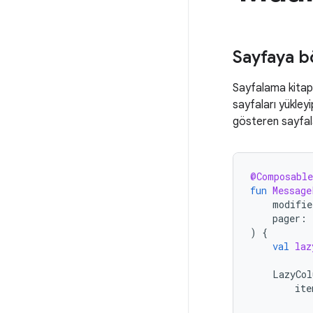
Sayfaya b
Sayfalama kitapl
sayfaları yükleyi
gösteren sayfala
@Composable
fun
Message
modifie
pager
:
)
{
val
laz
LazyCol
ite