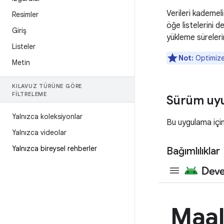
Verileri kademel
Resimler
öğe listelerini d
Giriş
yükleme süreleri
Listeler
Not:
Optimize 
Metin
KILAVUZ TÜRÜNE GÖRE
FILTRELEME
Sürüm uy
Yalnızca koleksiyonlar
Bu uygulama için
Yalnızca videolar
Yalnızca bireysel rehberler
Bağımlılıklar