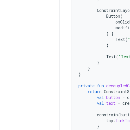
ConstraintLayo
Button
(
onClic
modifi
)
{
Text
(
}
Text
(
"Tex
}
}
}
private
fun
decoupledC
return
ConstraintS
val
button
=
c
val
text
=
cre
constrain
(
butt
top
.
linkTo
}