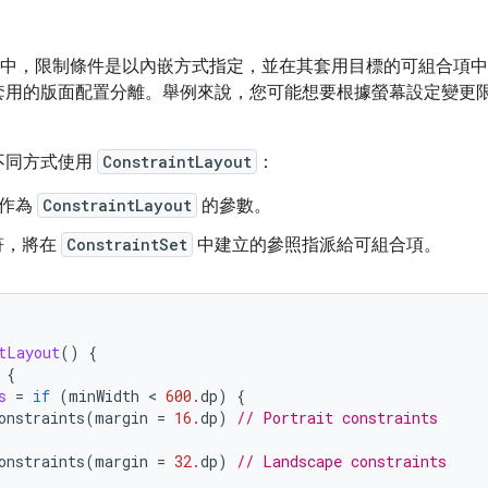
中，限制條件是以內嵌方式指定，並在其套用目標的可組合項中
套用的版面配置分離。舉例來說，您可能想要根據螢幕設定變更
不同方式使用
ConstraintLayout
：
作為
ConstraintLayout
的參數。
符，將在
ConstraintSet
中建立的參照指派給可組合項。
tLayout
()
{
{
s
=
if
(
minWidth
 < 
600.
dp
)
{
onstraints
(
margin
=
16.
dp
)
// Portrait constraints
onstraints
(
margin
=
32.
dp
)
// Landscape constraints