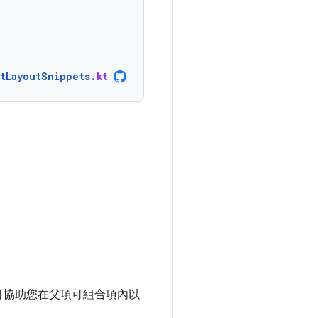
ntLayoutSnippets
.
kt
可協助您在父項可組合項內以