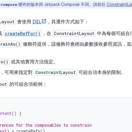
構件的版本與 Jetpack Compose 不同。請前往
Constraint
-compose
Layout
會使用
DSL
，其運作方式如下：
或
createRefFor()
，在
ConstraintLayout
中為每個可組合
trainAs()
修飾符提供，該修飾符會經由參數接收參照資訊，並讓您
To()
或其他實用方法指定。
，可用來指定對
ConstraintLayout
可組合項本身的限制。
out
的可組合項範例：
ntent
()
{
rences for the composables to constrain
ext
)
=
createRefs
()