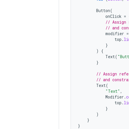
Button
(
onClick
=
// Assign 
// and con
modifier
=
top
.
li
}
)
{
Text
(
"But
}
// Assign refe
// and constra
Text
(
"Text"
,
Modifier
.
c
top
.
li
}
)
}
}