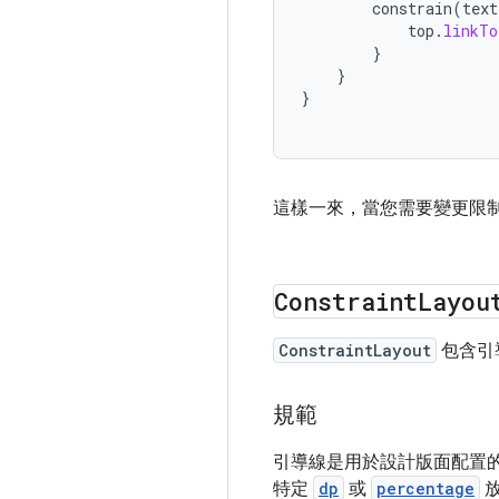
constrain
(
text
top
.
linkTo
}
}
}
這樣一來，當您需要變更限
Constraint
Layou
ConstraintLayout
包含引
規範
引導線是用於設計版面配置
特定
dp
或
percentage
放