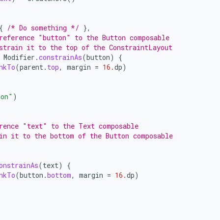
{
/* Do something */
},
reference "button" to the Button composable
strain it to the top of the ConstraintLayout
Modifier
.
constrainAs
(
button
)
{
nkTo
(
parent
.
top
,
margin
=
16.
dp
)
ton"
)
rence "text" to the Text composable
in it to the bottom of the Button composable
onstrainAs
(
text
)
{
nkTo
(
button
.
bottom
,
margin
=
16.
dp
)