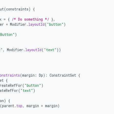
ut
(
constraints
)
{
k
=
{
/* Do something */
},
er
=
Modifier
.
layoutId
(
"button"
)
"Button"
)
t"
,
Modifier
.
layoutId
(
"text"
))
onstraints
(
margin
:
Dp
):
ConstraintSet
{
et
{
reateRefFor
(
"button"
)
ateRefFor
(
"text"
)
on
)
{
(
parent
.
top
,
margin
=
margin
)