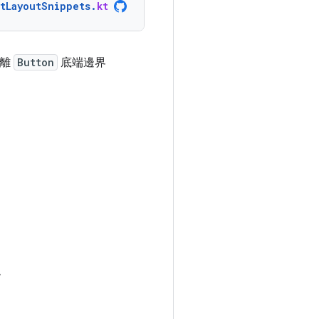
ntLayoutSnippets
.
kt
距離
Button
底端邊界
。