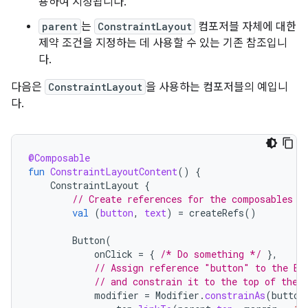
용하여 지정됩니다.
parent
는
ConstraintLayout
컴포저블 자체에 대한
제약 조건을 지정하는 데 사용할 수 있는 기존 참조입니
다.
다음은
ConstraintLayout
을 사용하는 컴포저블의 예입니
다.
@Composable
fun
ConstraintLayoutContent
()
{
ConstraintLayout
{
// Create references for the composables t
val
(
button
,
text
)
=
createRefs
()
Button
(
onClick
=
{
/* Do something */
},
// Assign reference "button" to the Bu
// and constrain it to the top of the 
modifier
=
Modifier
.
constrainAs
(
button