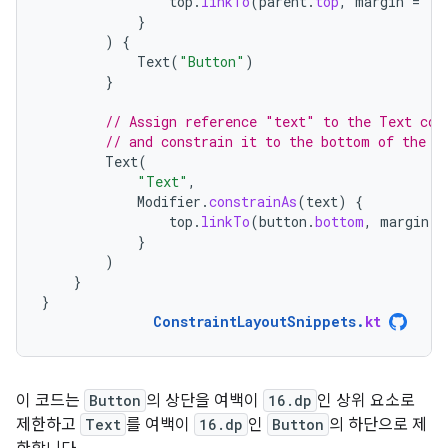
top
.
linkTo
(
parent
.
top
,
margin
=
16
}
)
{
Text
(
"Button"
)
}
// Assign reference "text" to the Text com
// and constrain it to the bottom of the B
Text
(
"Text"
,
Modifier
.
constrainAs
(
text
)
{
top
.
linkTo
(
button
.
bottom
,
margin
=
}
)
}
}
ConstraintLayoutSnippets
.
kt
이 코드는
Button
의 상단을 여백이
16.dp
인 상위 요소로
제한하고
Text
를 여백이
16.dp
인
Button
의 하단으로 제