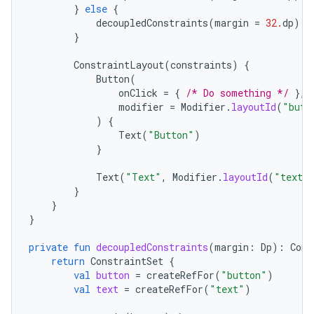
}
else
{
decoupledConstraints
(
margin
=
32.
dp
)
/
}
ConstraintLayout
(
constraints
)
{
Button
(
onClick
=
{
/* Do something */
},
modifier
=
Modifier
.
layoutId
(
"butt
)
{
Text
(
"Button"
)
}
Text
(
"Text"
,
Modifier
.
layoutId
(
"text"
}
}
}
private
fun
decoupledConstraints
(
margin
:
Dp
):
Cons
return
ConstraintSet
{
val
button
=
createRefFor
(
"button"
)
val
text
=
createRefFor
(
"text"
)