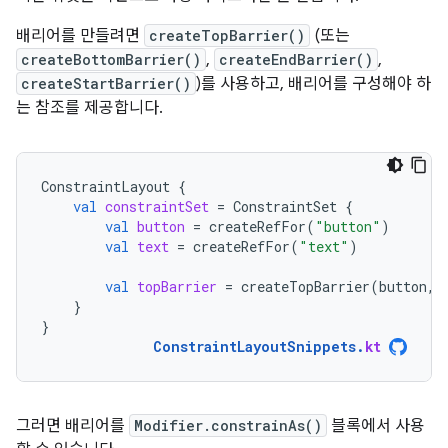
배리어를 만들려면
createTopBarrier()
(또는
createBottomBarrier()
,
createEndBarrier()
,
createStartBarrier()
)를 사용하고, 배리어를 구성해야 하
는 참조를 제공합니다.
ConstraintLayout
{
val
constraintSet
=
ConstraintSet
{
val
button
=
createRefFor
(
"button"
)
val
text
=
createRefFor
(
"text"
)
val
topBarrier
=
createTopBarrier
(
button
,
}
}
ConstraintLayoutSnippets
.
kt
그러면 배리어를
Modifier.constrainAs()
블록에서 사용