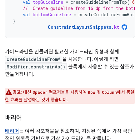
val
topGuideline
=
createGuidelineFromTop
(
16.
d
//  Create guideline from 16 dp from the botto
val
bottomGuideline
=
createGuidelineFromBotto
}
ConstraintLayoutSnippets
.
kt
가이드라인을 만들려면 필요한 가이드라인 유형과 함께
createGuidelineFrom*
을 사용합니다. 이렇게 하면
Modifier.constrainAs()
블록에서 사용할 수 있는 참조가
만들어집니다.
경고:
대신
컴포저블을 사용하여
및
에서 동일
Spacer
Row
Column
한 효과를 달성하는 것이 좋습니다.
배리어
배리어
는 여러 컴포저블을 참조하여, 지정된 쪽에서 가장 극단
적인 위젯을 기반으로 가상 가이드라인 을 만듭니다.