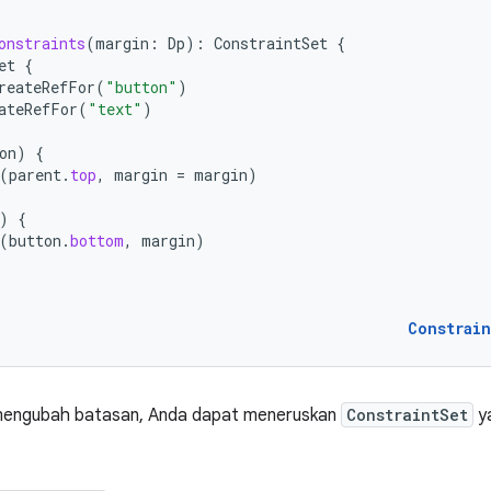
onstraints
(
margin
:
Dp
):
ConstraintSet
{
et
{
reateRefFor
(
"button"
)
ateRefFor
(
"text"
)
on
)
{
(
parent
.
top
,
margin
=
margin
)
)
{
(
button
.
bottom
,
margin
)
Constrai
 mengubah batasan, Anda dapat meneruskan
ConstraintSet
y