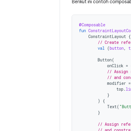
Berikut ini contoh compos
@Composable
fun
ConstraintLayoutCo
ConstraintLayout
{
// Create refe
val
(
button
,
t
Button
(
onClick
=
// Assign 
// and con
modifier
=
top
.
li
}
)
{
Text
(
"But
}
// Assign refe
// and constra