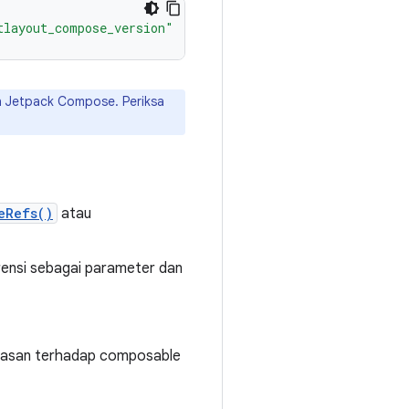
tlayout_compose_version"
n Jetpack Compose. Periksa
eRefs()
atau
rensi sebagai parameter dan
atasan terhadap composable