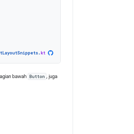
ntLayoutSnippets
.
kt
bagian bawah
Button
, juga