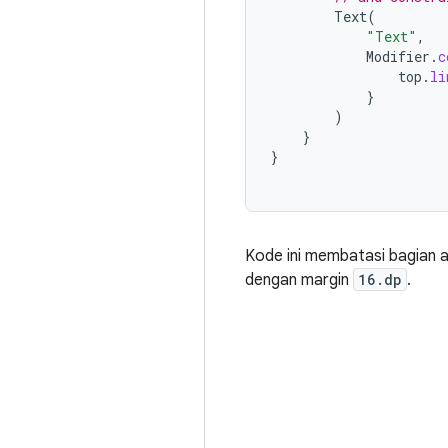
Text
(
"Text"
,
Modifier
.
c
top
.
li
}
)
}
}
Kode ini membatasi bagian 
dengan margin
16.dp
.