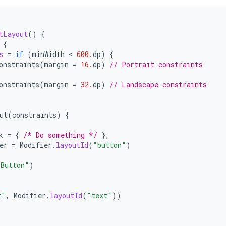
tLayout
()
{
{
s
=
if
(
minWidth
 < 
600.
dp
)
{
onstraints
(
margin
=
16.
dp
)
// Portrait constraints
onstraints
(
margin
=
32.
dp
)
// Landscape constraints
ut
(
constraints
)
{
k
=
{
/* Do something */
},
er
=
Modifier
.
layoutId
(
"button"
)
"Button"
)
t"
,
Modifier
.
layoutId
(
"text"
))