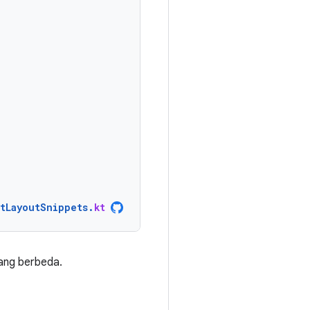
ntLayoutSnippets
.
kt
ang berbeda.