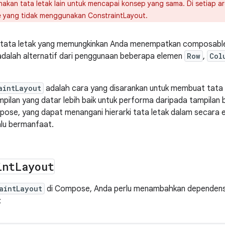
akan tata letak lain untuk mencapai konsep yang sama. Di setiap a
 yang tidak menggunakan ConstraintLayout.
tata letak yang memungkinkan Anda menempatkan composable 
i adalah alternatif dari penggunaan beberapa elemen
Row
,
Col
aintLayout
adalah cara yang disarankan untuk membuat tata 
mpilan yang datar lebih baik untuk performa daripada tampilan b
ose, yang dapat menangani hierarki tata letak dalam secara e
alu bermanfaat.
int
Layout
aintLayout
di Compose, Anda perlu menambahkan dependensi 
: