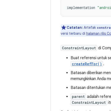
implementation
"andro
Catatan:
Artefak
constra
versi terbaru di
halaman rilis C
ConstraintLayout
di Comp
Buat referensi untuk 
createRefFor()
.
Batasan diberikan me
memungkinkan Anda me
Batasan ditentukan 
parent
adalah refer
ConstraintLayout
it