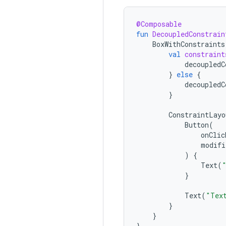
@Composable
fun
DecoupledConstrain
BoxWithConstraints
val
constraint
decoupledC
}
else
{
decoupledC
}
ConstraintLayo
Button
(
onClic
modifi
)
{
Text
(
}
Text
(
"Tex
}
}
}