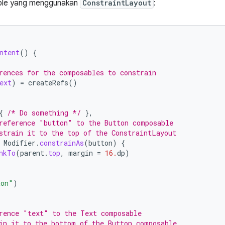
able yang menggunakan
ConstraintLayout
:
ntent
()
{
rences for the composables to constrain
ext
)
=
createRefs
()
{
/* Do something */
},
reference "button" to the Button composable
strain it to the top of the ConstraintLayout
Modifier
.
constrainAs
(
button
)
{
nkTo
(
parent
.
top
,
margin
=
16.
dp
)
ton"
)
rence "text" to the Text composable
in it to the bottom of the Button composable