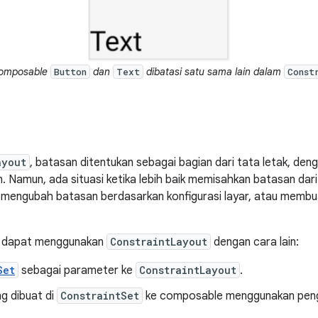
omposable
dan
dibatasi satu sama lain dalam
Button
Text
Const
ayout
, batasan ditentukan sebagai bagian dari tata letak, de
 Namun, ada situasi ketika lebih baik memisahkan batasan dari 
n mengubah batasan berdasarkan konfigurasi layar, atau membua
da dapat menggunakan
ConstraintLayout
dengan cara lain:
Set
sebagai parameter ke
ConstraintLayout
.
g dibuat di
ConstraintSet
ke composable menggunakan pe