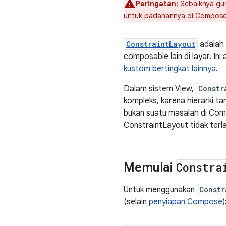
Peringatan:
Sebaiknya gun
untuk padanannya di Compose
ConstraintLayout
adalah 
composable lain di layar. In
kustom bertingkat lainnya
.
Dalam sistem View,
Constr
kompleks, karena hierarki ta
bukan suatu masalah di Comp
ConstraintLayout tidak terl
Memulai
Constra
Untuk menggunakan
Constr
(selain
penyiapan Compose
)