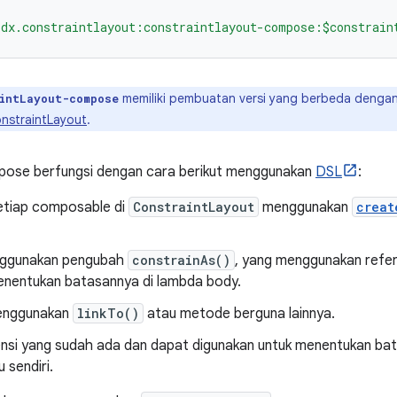
idx.constraintlayout:constraintlayout-compose:$constrain
memiliki pembuatan versi yang berbeda denga
intLayout-compose
onstraintLayout
.
ose berfungsi dengan cara berikut menggunakan
DSL
:
setiap composable di
ConstraintLayout
menggunakan
creat
nggunakan pengubah
constrainAs()
, yang menggunakan refe
nentukan batasannya di lambda body.
menggunakan
linkTo()
atau metode berguna lainnya.
ensi yang sudah ada dan dapat digunakan untuk menentukan b
u sendiri.