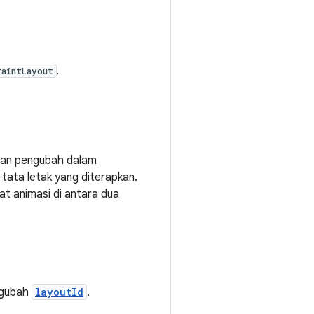
.
raintLayout
ngan pengubah dalam
tata letak yang diterapkan.
t animasi di antara dua
ngubah
layoutId
.