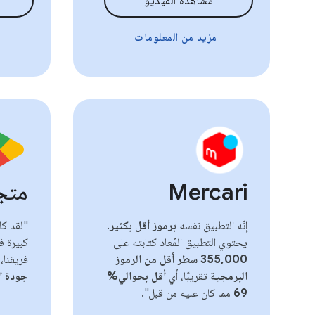
مشاهدة الفيديو
مزيد من المعلومات
Mercari
متجر y
إنّه التطبيق نفسه
برموز أقل بكثير
.
يحتوي التطبيق المُعاد كتابته على
كبيرة ف
355,000 سطر أقل من الرموز
فريقنا، 
البرمجية
تقريبًا، أي
أقل بحوالي%
جودة ال
69
مما كان عليه من قبل".