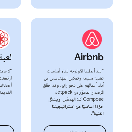
Airbnb
لعبة
"لقد أعطينا الأولوية لبناء أساسات
"لاحظنا 
تقنية سليمة وتمكين المهندسين من
أداء أعمالهم على نحو رائع. وقد حقّق
أضعاف
الإصدار المطوَّر من Jetpack
القديمة
Compose كلا الهدفَين، ويشكّل
جزءًا أساسيًا من استراتيجيتنا
الفنية
".