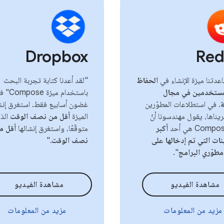
Dropbox
Red
عدتنا ميزة الإنشاء في
الحفاظ
"لقد أعدنا كتابة تجربة البحث
مستخدمين في مجال
باستخدام ميزة se
ة
. في استطلاعات المطوّرين
غضون أسابيع فقط. استغرق إنش
ريناها، يقول مهندسونا أنّ
الميزة
أقل من نصف الوقت
الذي
أكبر
متوقّعًا، واستغرق إنشائها
أقل م
ات التي تم إدخالها على
نصف الوقت
."
طوّري البرامج
".
مشاهدة الفيديو
مشاهدة الفيديو
مزيد من المعلومات
مزيد من المعلومات