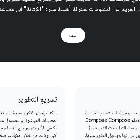
ى المزيد من المعلومات لمعرفة أهمية ميزة "الكتابة" في مساع
البدء
تسريع التطوير
صف واجهة المستخدم الخاصة
يمكنك إجراء التكرار سريعًا باستخ
بك باستخدام Compose Compose
المعاينات المباشرة، والحصول عل
برمجة التطبيقات التعريفية)
الكامل للأدوات، ووضع التصاميم 
ل قراءتها ويسهل العثور عليها.
أكبر، وذلك من خلال مكوّنات صغي