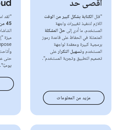
أقصى حد
oud
"قلل
الكتابة بشكل كبير من الوقت
"لقد ا
اللازم لتنفيذ تغييرات واجهة
45 من أسطر الرموز
المستخدم، ما أدى إلى
حلّ المشكلة
المتمثلة في الحفاظ على قاعدة رموز
ميزة "إ
برمجية كبيرة ومعقدة لواجهة
المستخدم و
تسهيل التكرار
على
وأتاحت 
تصميم التطبيق وتجربة المستخدم".
حتى عندم
يوميًا".
مزيد من المعلومات