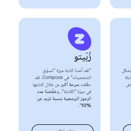
زُبْيتو
شكل
"لقد أعدنا كتابة ميزة "تسوّق
بلة
الشخصيات" في Compose. لقد
رض
حقّقت
سرعة أكبر
من خلال كتابتها
في ميزة "الكتابة"، و
خفَّضنا عدد
الرموز البرمجية بنسبة تزيد عن
".
%10