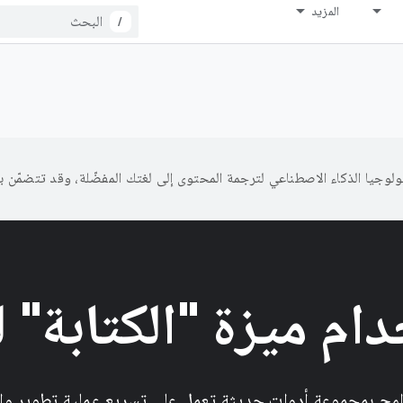
المزيد
/
ام ميزة "الكتابة" ل