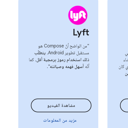
Lyft
"من الواضح أنّ Compose هو
Compo" في
مستقبل تطوير Android.
يتطلّب
اء
ذلك استخدام رموز برمجية أقل
، كما
 كان
أنّه
أسهل فهمه وصيانته
".
ن
مشاهدة الفيديو
مزيد من المعلومات