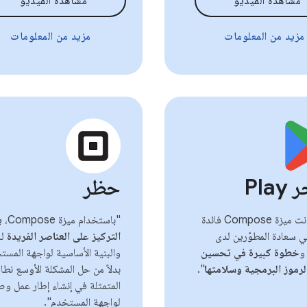
مشاهدة الفيديو
مشاهدة الفيديو
مزيد من المعلومات
مزيد من المعلومات
Pla
حظر
"لقد كانت ميزة Compose فائدة
"باستخدام ميزة Compose،
ي
ي سعادة المطوّرين لدى
التركيز على العناصر الفريدة
لل
و
خطوة كبيرة في تحسين
والبنية الأساسية لواجهة المست
رموز البرمجية وسلامتها
".
بدلاً من حل المشكلة الأوسع نطاقً
المتمثلة في إنشاء إطار عمل و
لواجهة المستخدم".