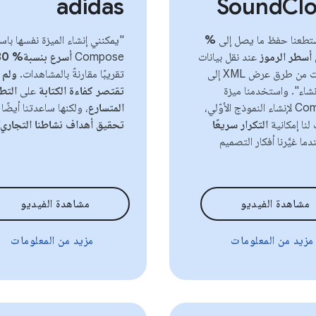
adidas
SoundCl
ستطعنا حفظ ما يصل إلى
%
"يمكنني إنشاء الميزة نفسها با
عند نقل بيانات
Compose
أسرع بنسبة% 30
الشاشات من طرق عرض XML إلى
تقريبًا مقارنةً بالمشاهدات.
ولم
نشاء". واستخدمنا ميزة
تقتصر كفاءة الكتابة
على
التط
Compose لإنشاء النموذج الأوّلي،
المتسارع
، ولكنها ساعدتنا أيضًا
لنا إمكانية
التكرار سريعًا
تحقيق أهداف نشاطنا التجاري
ا غيَّرنا أفكار التصميم
مشاهدة الفيديو
مشاهدة الفيديو
مزيد من المعلومات
مزيد من المعلومات