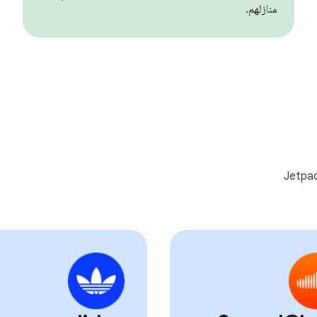
منازلهم.
يزات التي يفضّلها المطوّرون في ما يتعلّق باستخدام Jetpack