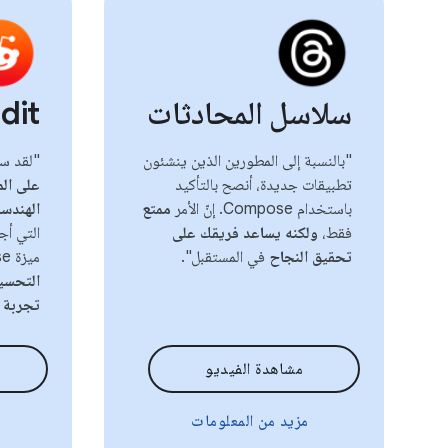
سلاسل المحادثات
dit
"بالنسبة إلى المطورين الذين ينشئون
"لقد سا
تطبيقات جديدة، أنصح بالتأكيد
على ال
باستخدام Compose. إنّ الأمر
ممتع
الهندس
فقط،
ولكنه يساعد فريقك على
التي أج
تحقيق النجاح
في المستقبل".
ميزة Compose هي أحد
التحسين
تجربة م
مشاهدة الفيديو
مزيد من المعلومات