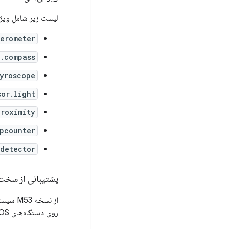
لیست زیر شامل ویژگ
lerometer
r.compass
yroscope
sor.light
proximity
epcounter
pdetector
پشتیبانی از سخت‌
از نسخه M53 سیستم‌عامل کروم، تمام برنامه‌های اندروید که صراحتاً به ویژگی
روی دستگاه‌های ChromeOS که از ویژگی