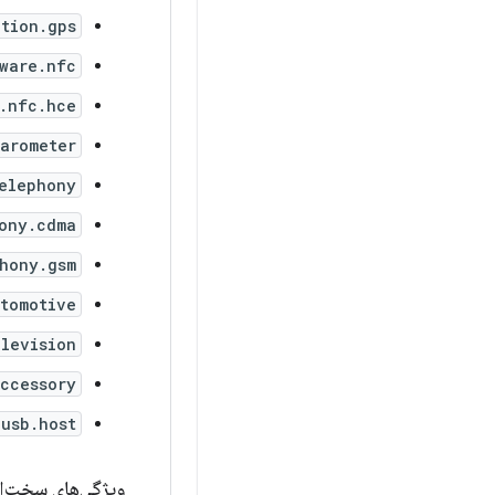
ation.gps
ware.nfc
.nfc.hce
barometer
elephony
ony.cdma
hony.gsm
tomotive
elevision
ccessory
.usb.host
ویژگی‌های سخت‌اف