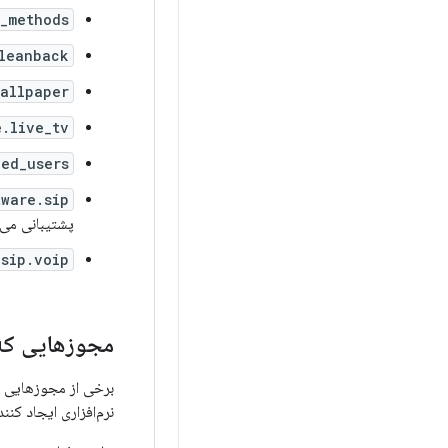
t_methods
leanback
wallpaper
e.live_tv
ed_users
tware.sip
پشتیبانی می‌
.sip.voip
مجوزهایی که 
برخی از مجوزهایی ک
نرم‌افزاری ایجاد کن