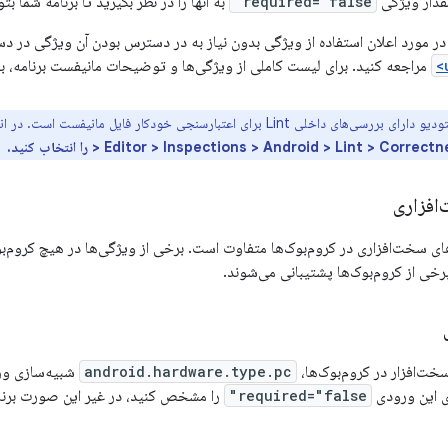
مقدار ویژگی
required="false"
به آنها را در نظر بگیرید تا برنامه شما 
در مورد اعلان استفاده از ویژگی بدون نیاز به در دسترس بودن آن ویژگی در د
مراجعه کنید. برای لیست کاملی از ویژگی‌ها و توضیحات مانیفست برنامه، ب
ی داخلی Lint برای اعتبارسنجی خودکار فایل مانیفست است. در اندروید استودیو،
Editor > Inspections > Android > Lint > Corr را انتخاب کنید.
افزاری
ای سخت‌افزاری در کروم‌بوک‌ها متفاوت است. برخی از ویژگی‌ها در هیچ کروم‌ب
خی از کروم‌بوک‌ها پشتیبانی می‌شوند.
سخت‌افزار در کروم‌بوک‌ها،
android.hardware.type.pc
شبیه‌سازی ورو
ای این ورودی
required="false"
را مشخص کنید، در غیر این صورت برنا