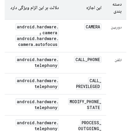
دسته
این اجازه
دلالت بر این الزام ویژگی دارد
بندی
android
.
hardware
.
CAMERA
دوربین
camera
و
android
.
hardware
.
camera
.
autofocus
android
.
hardware
.
CALL
_
PHONE
تلفن
telephony
android
.
hardware
.
CALL
_
telephony
PRIVILEGED
android
.
hardware
.
MODIFY
_
PHONE
_
telephony
STATE
android
.
hardware
.
PROCESS
_
telephony
OUTGOING
_