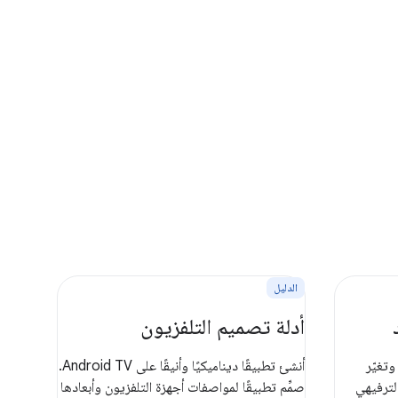
الدليل
أدلة تصميم التلفزيون
تغيّر
أنشئ تطبيقًا ديناميكيًا وأنيقًا على Android TV.
لترفيهي
صمِّم تطبيقًا لمواصفات أجهزة التلفزيون وأبعادها