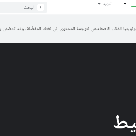
المزيد
/
يط