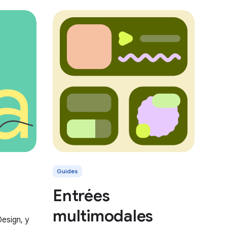
Guides
Entrées
multimodales
esign, y