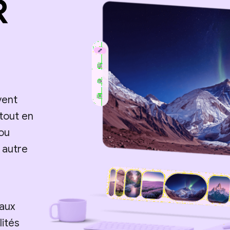
R
vent
 tout en
ou
 autre
 aux
lités