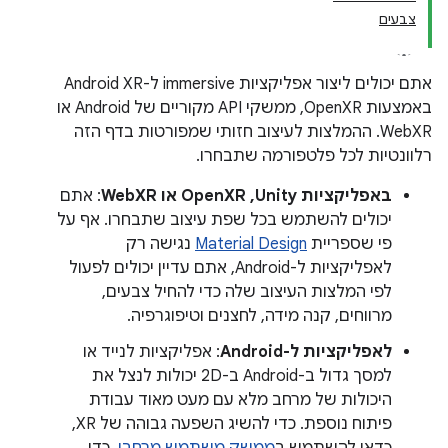
צבעים
אתם יכולים ליצור אפליקציות immersive ל-Android XR
באמצעות OpenXR, ממשקי API מקוריים של Android או
WebXR. ההמלצות לעיצוב חזותי שמפורטות בדף הזה
רלוונטיות לכל פלטפורמה שתבחרו.
באפליקציות Unity,‏ OpenXR או WebXR
: אתם
יכולים להשתמש בכל שפת עיצוב שתבחרו. אף על
פי שספריית
Material Design
נגישה רק
לאפליקציות ל-Android, אתם עדיין יכולים לפעול
לפי המלצות העיצוב שלה כדי להחיל צבעים,
מרווחים, קנה מידה, לחצנים וטיפוגרפיה.
לאפליקציות ל-Android
: אפליקציות לנייד או
למסך גדול ב-Android ב-2D יכולות לנצל את
היכולות של מרחב מלא עם מעט מאוד עבודת
פיתוח נוספת. כדי להשיג השפעה גבוהה של XR,