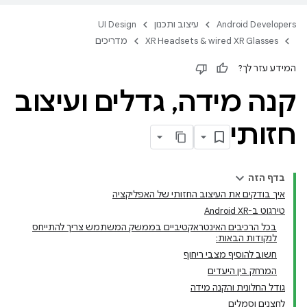
Android Developers
עיצוב ותכנון
UI Design
XR Headsets & wired XR Glasses
מדריכים
המידע עזר לך?
קנה מידה
,
גדלים ועיצוב
חזותי
בדף הזה
איך בודקים את העיצוב החזותי של האפליקציה
טירגוט ב-Android XR
בכל הרכיבים האינטראקטיביים בממשק המשתמש צריך להתייחס
לנקודות הבאות:
חשוב להוסיף מצבי ריחוף
המרחק בין היעדים
גודל החלונית והקנה מידה
לחצנים וסמלים