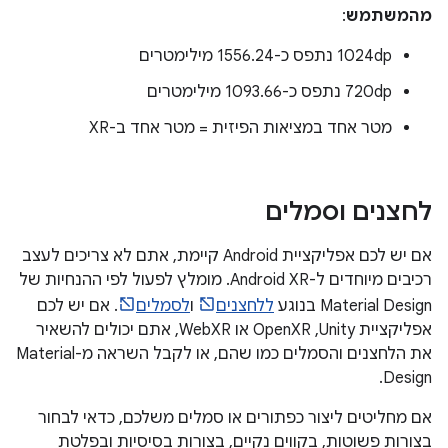
מהמשתמש
:
‫1024dp נתפס כ-1556.24 מילימטרים
‫720dp נתפס כ-1093.66 מילימטרים
מטר אחד במציאות הפיזית = מטר אחד ב-XR
לחצנים וסמלים
אם יש לכם אפליקציית Android קיימת, אתם לא צריכים לעצב
רכיבים מיוחדים ל-Android XR. מומלץ לפעול לפי ההנחיות של
Material Design בנוגע
ללחצנים
ו
לסמלים
. אם יש לכם
אפליקציית Unity,‏ OpenXR או WebXR, אתם יכולים להשאיר
את הלחצנים והסמלים כמו שהם, או לקבל השראה מ-Material
Design.
אם מחליטים ליצור כפתורים או סמלים משלכם, כדאי לבחור
בצורות פשוטות, בקווים נקיים, בצורות בסיסיות ובפלטת