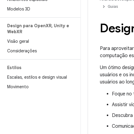
Guias
Modelos 3D
Desig
Design para Open
XR
,
Unity e
Web
XR
Visão geral
Para aproveitar
Considerações
computação espa
Um ótimo design
Estilos
usuários e os i
Escalas
,
estilos e design visual
usuários ao long
Movimento
Foque no t
Assistir v
Descubra 
Comunicaç