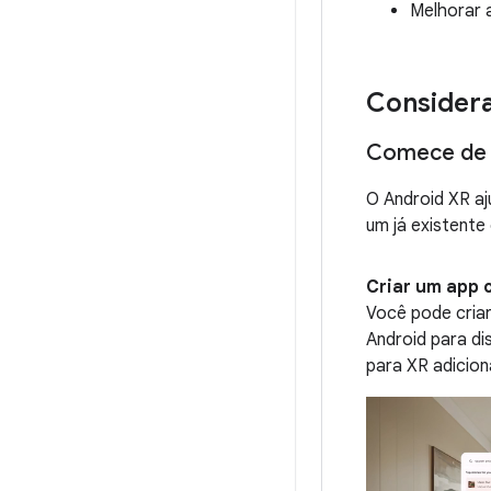
Melhorar a
Considera
Comece de 
O Android XR aj
um já existent
Criar um app 
Você pode cria
Android para di
para XR adicio