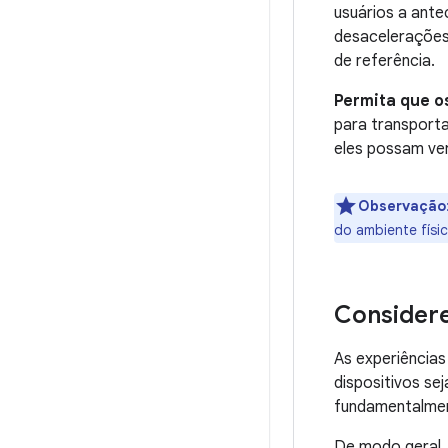
usuários a ant
desacelerações
de referência.
Permita que o
para transporta
eles possam ver
Observação
do ambiente físic
Considere
As experiência
dispositivos se
fundamentalmen
De modo geral, 