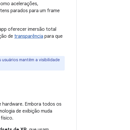
 como acelerações,
 itens parados para um frame
 app oferecer imersão total
pção de
transparência
para que
 usuários mantêm a visibilidade
de hardware. Embora todos os
cnologia de exibição muda
ísico.
dsets de XR
, que usam