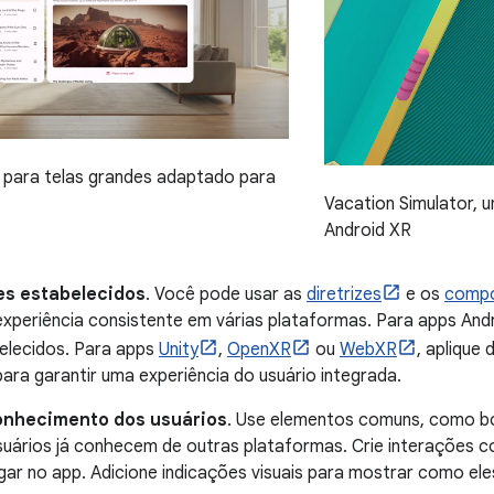
 para telas grandes adaptado para
Vacation Simulator, 
Android XR
es estabelecidos
. Você pode usar as
diretrizes
e os
comp
experiência consistente em várias plataformas. Para apps And
elecidos. Para apps
Unity
,
OpenXR
ou
WebXR
, aplique 
ara garantir uma experiência do usuário integrada.
onhecimento dos usuários
. Use elementos comuns, como b
suários já conhecem de outras plataformas. Crie interações c
gar no app. Adicione indicações visuais para mostrar como el