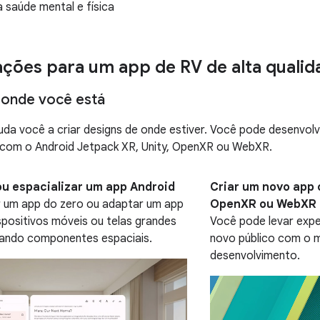
 saúde mental e física
ções para um app de RV de alta qualid
onde você está
uda você a criar designs de onde estiver. Você pode desenvolv
e com o Android Jetpack XR, Unity, OpenXR ou WebXR.
ou espacializar um app Android
Criar um novo app 
r um app do zero ou adaptar um app
OpenXR ou WebXR
spositivos móveis ou telas grandes
Você pode levar expe
nando componentes espaciais.
novo público com o 
desenvolvimento.