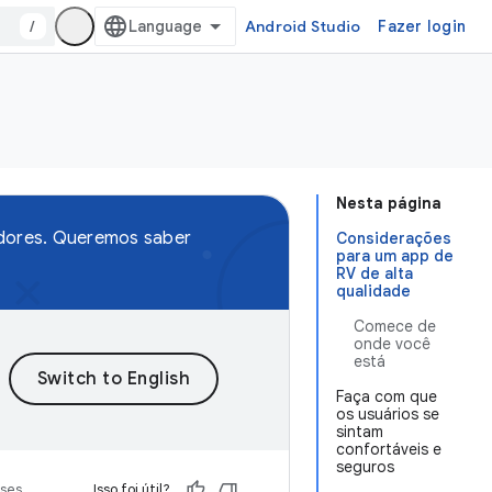
/
Android Studio
Fazer login
Nesta página
edores. Queremos saber
Considerações
para um app de
RV de alta
qualidade
Comece de
onde você
está
Faça com que
os usuários se
sintam
confortáveis e
seguros
sses
Isso foi útil?