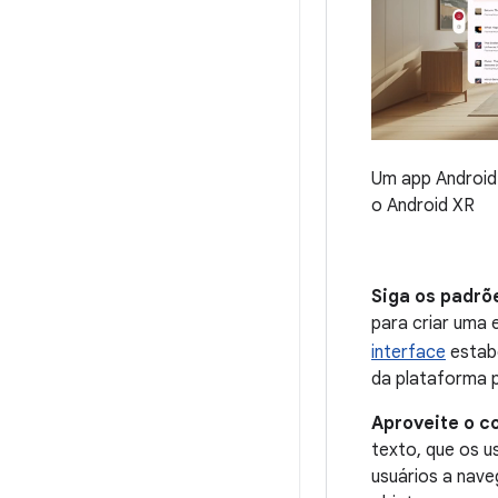
Um app Android
o Android XR
Siga os padrõ
para criar uma 
interface
estab
da plataforma p
Aproveite o c
texto, que os u
usuários a nave