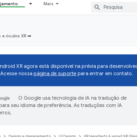
ejamento
Mais
e óculos XR ➡️
droid XR agora está disponível na prévia para desenvolv
o Acesse nossa
página de suporte
para entrar em contato.
O Google usa tecnologia de IA na tradução de
ara seu idioma de preferência. As traduções com IA
rros.
s
Design e planejamento
UI Design
XR Headsets & wired XR Gla