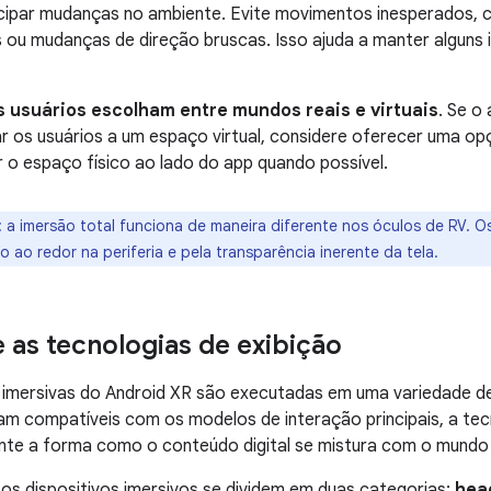
ecipar mudanças no ambiente. Evite movimentos inesperados,
 ou mudanças de direção bruscas. Isso ajuda a manter alguns
s usuários escolham entre mundos reais e virtuais
. Se o
r os usuários a um espaço virtual, considere oferecer uma o
 o espaço físico ao lado do app quando possível.
:
a imersão total funciona de maneira diferente nos óculos de RV. Os
o ao redor na periferia e pela transparência inerente da tela.
 as tecnologias de exibição
s imersivas do Android XR são executadas em uma variedade 
jam compatíveis com os modelos de interação principais, a te
te a forma como o conteúdo digital se mistura com o mundo f
os dispositivos imersivos se dividem em duas categorias:
hea