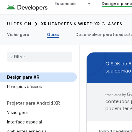
Essenciais
Design e plan
UI DESIGN
XR HEADSETS & WIRED XR GLASSES
Visão geral
Guias
Desenvolver para headsets 
O SDK do An
sua opiniã
Design para XR
Princípios básicos
conteúdos p
Projetar para Android XR
podem ter e
Visão geral
Interface espacial
Ambientes espaciais
Android Developer