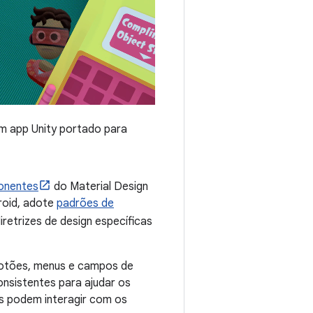
um app Unity portado para
onentes
do Material Design
roid, adote
padrões de
diretrizes de design específicas
otões, menus e campos de
onsistentes para ajudar os
es podem interagir com os