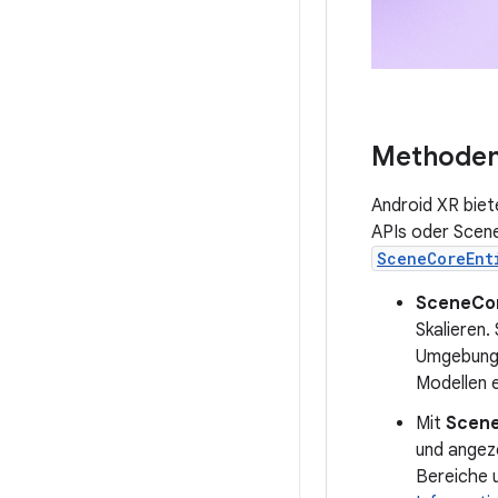
Methoden
Android XR biet
APIs oder Scene
SceneCoreEnt
SceneCor
Skalieren.
Umgebung 
Modellen e
Mit
Scene
und angez
Bereiche 