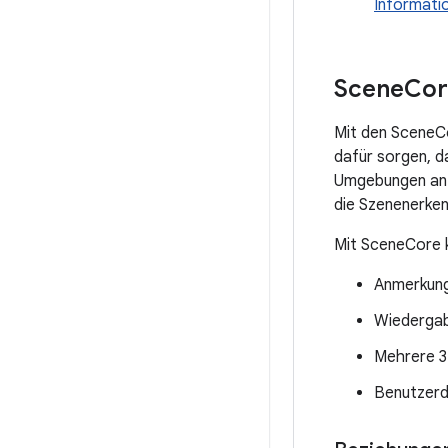
Informati
Scene
Cor
Mit den SceneCo
dafür sorgen, d
Umgebungen anze
die Szenenerken
Mit SceneCore 
Anmerkung
Wiederga
Mehrere 3
Benutzerd