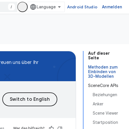
/
Android Studio
Anmelden
Auf dieser
Seite
reuen uns über Ihr
Methoden zum
Einbinden von
3D-Modellen
SceneCore APIs
Beziehungen
Anker
Scene Viewer
Startposition
ses
War das hilfreich?