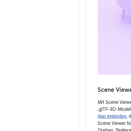
Scene View
Mit Scene Viewe
.glTF-3D-Modell
App einbinden
, 
Scene Viewer bi
Drehen, Skalier