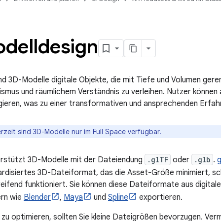
delldesign
ind 3D-Modelle digitale Objekte, die mit Tiefe und Volumen gere
ismus und räumlichem Verständnis zu verleihen. Nutzer können 
gieren, was zu einer transformativen und ansprechenden Erfah
rzeit sind 3D-Modelle nur im Full Space verfügbar.
erstützt 3D-Modelle mit der Dateiendung
.glTF
oder
.glb
.
g
ardisiertes 3D-Dateiformat, das die Asset-Größe minimiert, sc
eifend funktioniert. Sie können diese Dateiformate aus digital
ern wie
Blender
,
Maya
und
Spline
exportieren.
 zu optimieren, sollten Sie kleine Dateigrößen bevorzugen. Ver