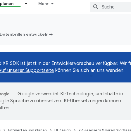
 planen
Mehr
Datenbrillen entwickeln ➡️
 XR SDK ist jetzt in der Entwicklervorschau verfügbar. Wir f
Auf unserer Supportseite
können Sie sich an uns wenden.
Google verwendet KI-Technologie, um Inhalte in
ugte Sprache zu übersetzen. KI-Übersetzungen können
lten.
s
Entwerfen und planen
UI Design
XR Headsets & wired XR Glas