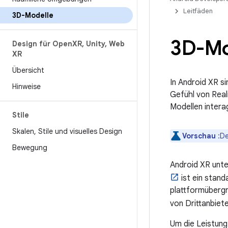
Leitfäden
3D-Modelle
3D-Mo
Design für Open
XR
,
Unity
,
Web
XR
Übersicht
In Android XR s
Hinweise
Gefühl von Real
Modellen intera
Stile
Skalen
,
Stile und visuelles Design
Vorschau
:De
Bewegung
Android XR unt
ist ein stand
plattformübergr
von Drittanbiet
Um die Leistung