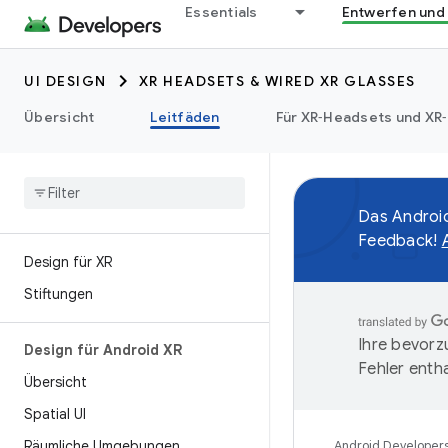
Essentials
Entwerfen und
UI DESIGN
XR HEADSETS & WIRED XR GLASSES
Übersicht
Leitfäden
Für XR‑Headsets und XR‑
Das Android
Feedback!
Design für XR
Stiftungen
Ihre bevorz
Design für Android XR
Fehler entha
Übersicht
Spatial UI
Räumliche Umgebungen
Android Developer