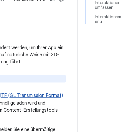
Interaktionen
umfassen
Interaktionsm
enü
ndert werden, um Ihrer App ein
auf natürliche Weise mit 3D-
rung führt.
lTF (GL Transmission Format)
hnell geladen wird und
en Content-Erstellungstools
meiden Sie eine übermäßige