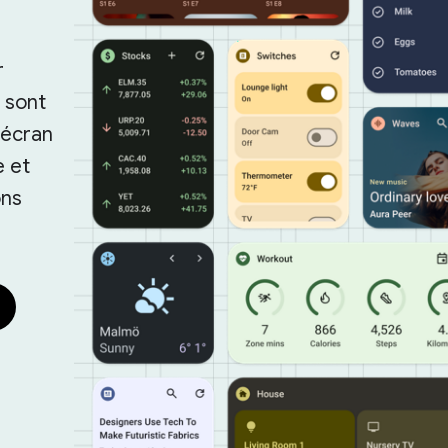
r
s sont
'écran
e et
ons