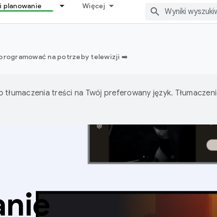
i planowanie
Więcej
 programować na potrzeby telewizji ➡️
o tłumaczenia treści na Twój preferowany język. Tłumacze
anie