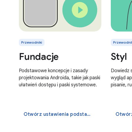
Przewodniki
Przewodni
Fundacje
Styl
Podstawowe koncepcje i zasady
Dowiedz s
projektowania Androida, takie jak paski
wygląd apl
ułatwień dostępu i paski systemowe.
pisanie, r
Otwórz ustawienia podstawowe
Otwórz