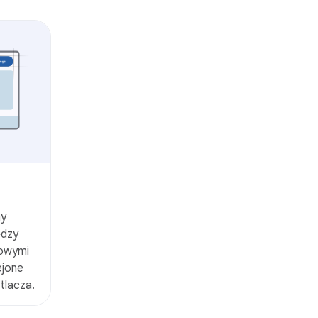
ny
ędzy
lowymi
ejone
tlacza.