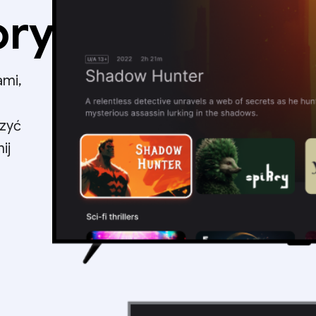
ory
ami,
e
rzyć
ij