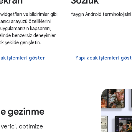
ekran
Sözlük
idget'ları ve bildirimler gibi
Yaygın Android terminolojisini 
anıcı arayüzü özelliklerini
 uygulamanızın kapsamını,
elinde benzersiz deneyimler
k şekilde genişletin.
cak işlemleri göster
Yapılacak işlemleri gös
de gezinme
 verici, optimize