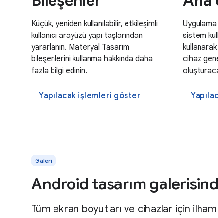
Bileşenler
Ana 
Küçük, yeniden kullanılabilir, etkileşimli
Uygulama w
kullanıcı arayüzü yapı taşlarından
sistem kull
yararlanın. Materyal Tasarım
kullanarak
bileşenlerini kullanma hakkında daha
cihaz gen
fazla bilgi edinin.
oluşturaca
Yapılacak işlemleri göster
Yapıla
Galeri
Android tasarım galerisin
Tüm ekran boyutları ve cihazlar için ilham