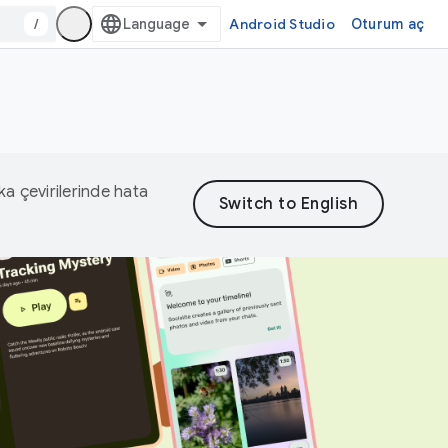
/
Android Studio
Oturum aç
eka çevirilerinde hata