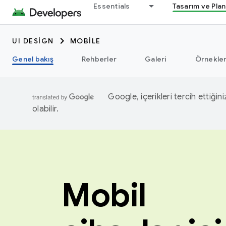
Essentials
Tasarım ve Pla
UI DESIGN
MOBILE
Genel bakış
Rehberler
Galeri
Örnekle
Google, içerikleri tercih ettiğin
olabilir.
Mobil