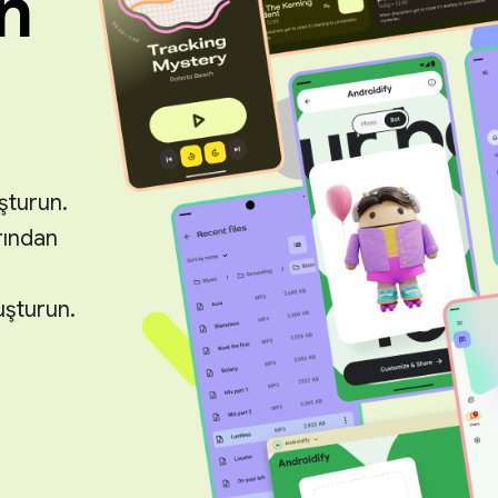
in
şturun.
rından
uşturun.