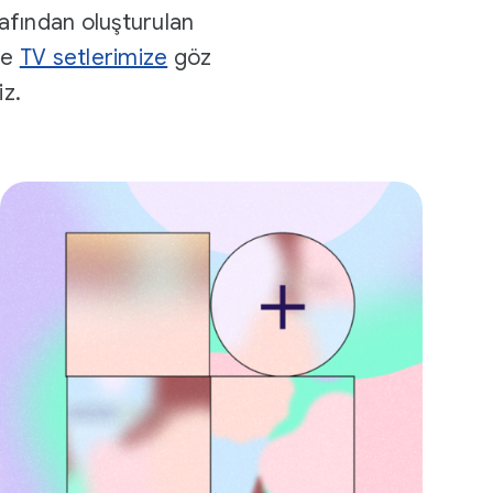
afından oluşturulan
ve
TV setlerimize
göz
iz.