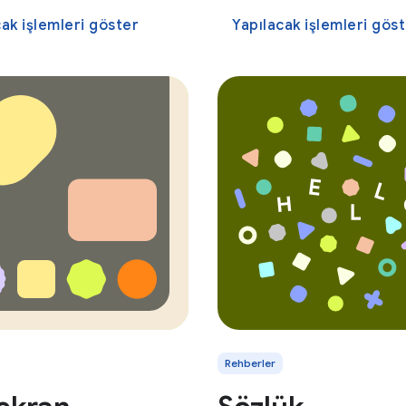
cak işlemleri göster
Yapılacak işlemleri gös
Rehberler