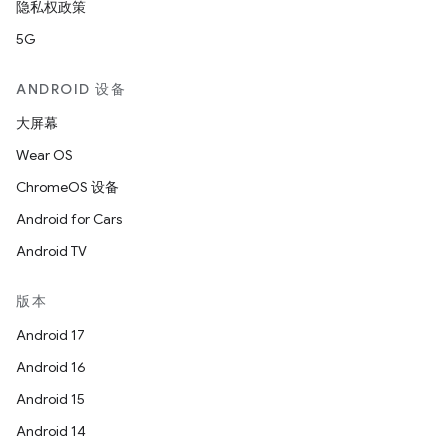
隐私权政策
5G
ANDROID 设备
大屏幕
Wear OS
ChromeOS 设备
Android for Cars
Android TV
版本
Android 17
Android 16
Android 15
Android 14