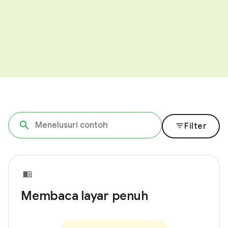
filter_list
Filter
Membaca layar penuh