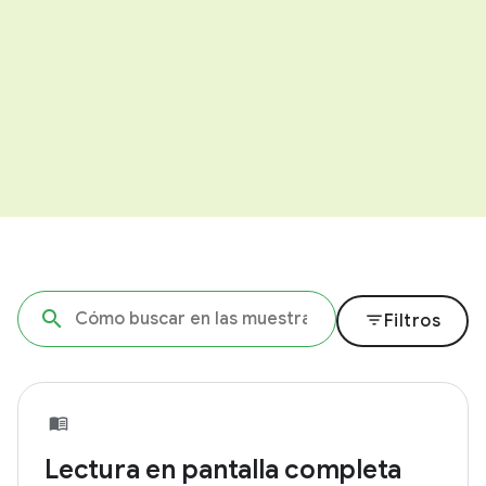
filter_list
Filtros
Lectura en pantalla completa