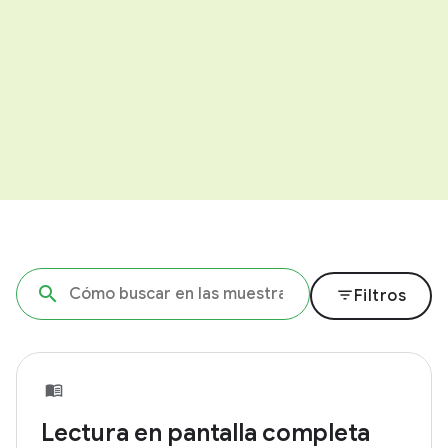
filter_list
Filtros
Lectura en pantalla completa