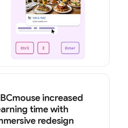
BCmouse increased
earning time with
mmersive redesign