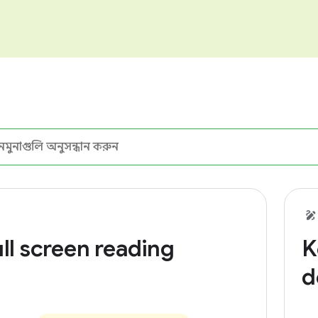
ll screen reading
K
d