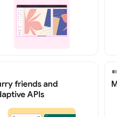
rry friends and
M
aptive APIs