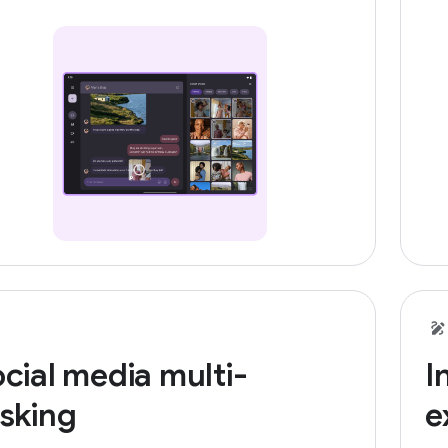
cial media multi-
I
sking
e