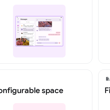
onfigurable space
F