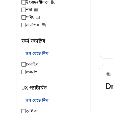
উৎপাদনশীলতা
পড়া
শপিং
সামাজিক
ফর্ম ফ্যাক্টর
সব বেছে নিন
মোবাইল
ডেস্কটপ
D
UX প্যাটার্নস
সব বেছে নিন
তালিকা