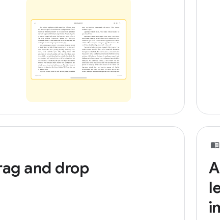
rag and drop
A
l
i