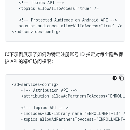
<!--
Topics
API
<topics
allowAllToAccess="true"
/>

<!--
Protected
Audience
on
Android
API
<custom-audiences
allowAllToAccess="true"
/>

以下示例展示了如何为特定注册账号 ID 指定对每个隐私保
护 API 的精细访问权限：
<!--
Attribution
API
<attribution
allowAdPartnersToAccess="ENROLLME
<!--
Topics
API
<includes-sdk-library
name="ENROLLMENT-ID"
<topics
allowAdPartnersToAccess="ENROLLMENT-I