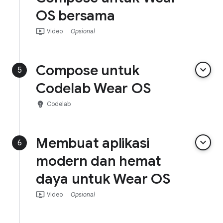
OS bersama
ondemand_video
Video
Opsional
Compose untuk
keyboard_arrow_down
5
Codelab Wear OS
emoji_objects
Codelab
Membuat aplikasi
keyboard_arrow_down
6
modern dan hemat
daya untuk Wear OS
ondemand_video
Video
Opsional