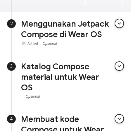
Menggunakan Jetpack
keyboard_arrow_down
2
Compose di Wear OS
subject
Artikel
Opsional
Katalog Compose
keyboard_arrow_down
3
material untuk Wear
OS
Opsional
Membuat kode
keyboard_arrow_down
4
Compose untuk Wear