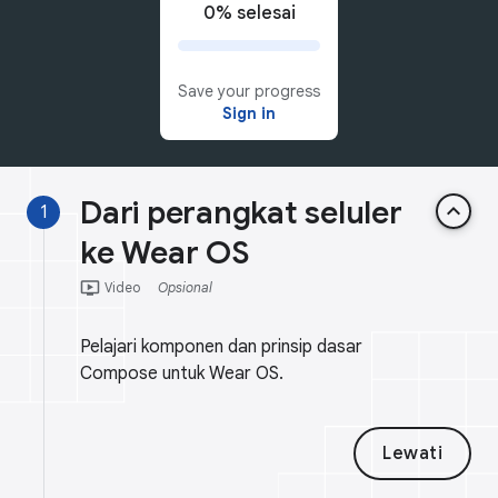
0% selesai
Save your progress
Sign in
Dari perangkat seluler
keyboard_arrow_up
1
ke Wear OS
ondemand_video
Video
Opsional
Pelajari komponen dan prinsip dasar
Compose untuk Wear OS.
Lewati