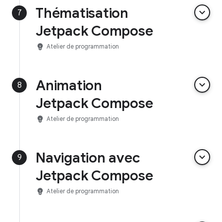
Thématisation
keyboard_arrow_down
7
Jetpack Compose
emoji_objects
Atelier de programmation
Animation
keyboard_arrow_down
8
Jetpack Compose
emoji_objects
Atelier de programmation
Navigation avec
keyboard_arrow_down
9
Jetpack Compose
emoji_objects
Atelier de programmation