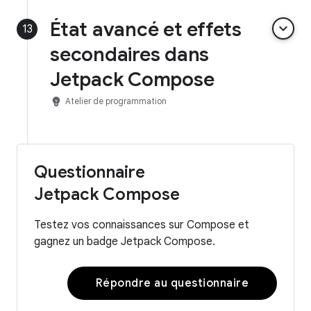
État avancé et effets
keyboard_arrow_down
13
secondaires dans
Jetpack Compose
emoji_objects
Atelier de programmation
Questionnaire
Jetpack Compose
Testez vos connaissances sur Compose et
gagnez un badge Jetpack Compose.
Répondre au questionnaire