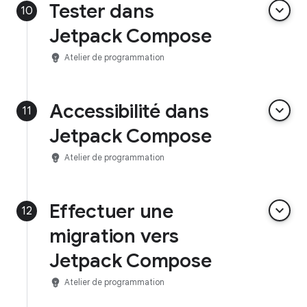
Tester dans
keyboard_arrow_down
10
Jetpack Compose
emoji_objects
Atelier de programmation
Accessibilité dans
keyboard_arrow_down
11
Jetpack Compose
emoji_objects
Atelier de programmation
Effectuer une
keyboard_arrow_down
12
migration vers
Jetpack Compose
emoji_objects
Atelier de programmation