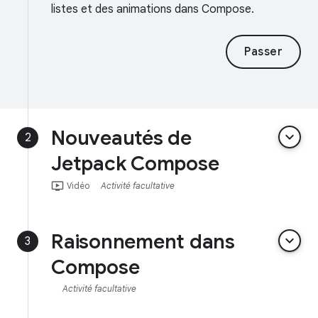
listes et des animations dans Compose.
Passer
Nouveautés de
keyboard_arrow_down
2
Jetpack Compose
ondemand_video
Vidéo
Activité facultative
Raisonnement dans
keyboard_arrow_down
3
Compose
Activité facultative