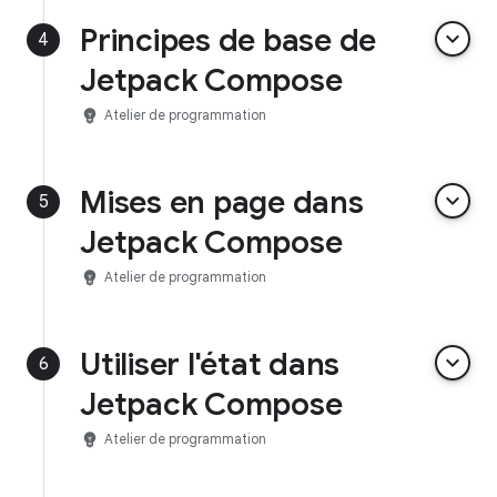
Principes de base de
keyboard_arrow_down
4
Jetpack Compose
emoji_objects
Atelier de programmation
Mises en page dans
keyboard_arrow_down
5
Jetpack Compose
emoji_objects
Atelier de programmation
Utiliser l'état dans
keyboard_arrow_down
6
Jetpack Compose
emoji_objects
Atelier de programmation