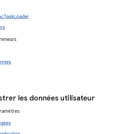
yncTaskLoader
ers
rammeurs
larmes
strer les données utilisateur
aramètres
agées