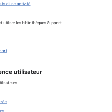
ats d'une activité
t utiliser les bibliothèques Support
pport
ence utilisateur
ilisateurs
trée
urs