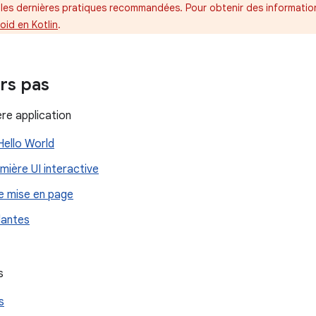
les dernières pratiques recommandées. Pour obtenir des information
oid en Kotlin
.
rs pas
re application
 Hello World
emière UI interactive
de mise en page
ilantes
s
s