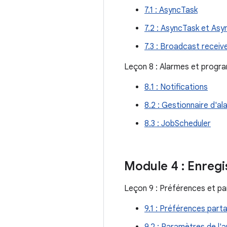
7.1 : AsyncTask
7.2 : AsyncTask et As
7.3 : Broadcast receiv
Leçon 8 : Alarmes et prog
8.1 : Notifications
8.2 : Gestionnaire d'a
8.3 : JobScheduler
Module 4 : Enregi
Leçon 9 : Préférences et p
9.1 : Préférences part