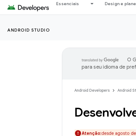
Essenciais
Design e plan
ANDROID STUDIO
O G
para seu idioma de pre
Android Developers
Android S
Desenvolve
Atenção
:desde agosto de