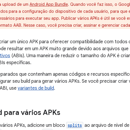
ça upload de um
Android App Bundle
. Quando você faz isso, o Googl
dos para a configuração do dispositivo de cada usuário, para que
sários para executar seu app. Publicar vários APKs é útil se você e
rmato AAB. Nesse caso, você precisa criar, assinar e gerenciar cad
riar um único APK para oferecer compatibilidade com todos o
pode resultar em um APK muito grande devido aos arquivos que
tivos
(ABIs). Uma maneira de reduzir o tamanho do APK é cria
Is específicas.
eparados que contenham apenas códigos e recursos específic
urar seu build para gerar vários APKs. Se você precisar criar
ABI, use
variantes de build
.
d para vários APKs
a vários APKs, adicione um bloco
splits
ao arquivo de nível d