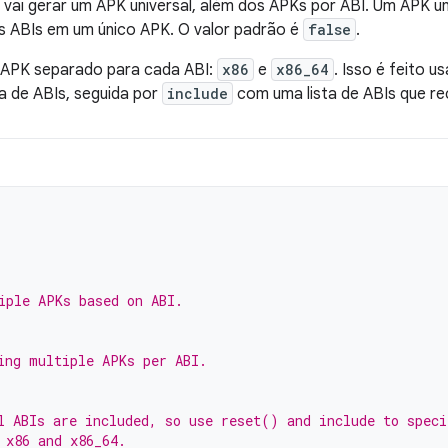
e vai gerar um APK universal, além dos APKs por ABI. Um APK u
s ABIs em um único APK. O valor padrão é
false
.
 APK separado para cada ABI:
x86
e
x86_64
. Isso é feito 
a de ABIs, seguida por
include
com uma lista de ABIs que r
iple APKs based on ABI.
ing multiple APKs per ABI.
l ABIs are included, so use reset() and include to speci
 x86 and x86_64.