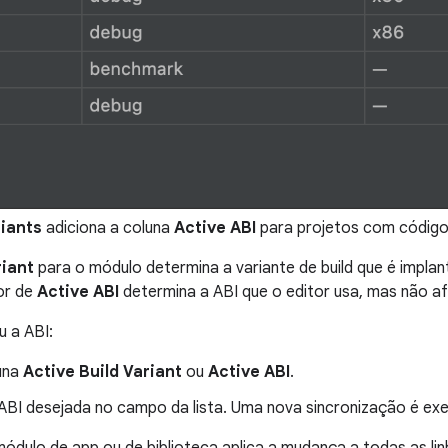
riants
adiciona a coluna
Active ABI
para projetos com código
riant
para o módulo determina a variante de build que é implanta
or de
Active ABI
determina a ABI que o editor usa, mas não af
u a ABI:
luna
Active Build Variant
ou
Active ABI
.
 ABI desejada no campo da lista. Uma nova sincronização é e
ódulo de app ou de biblioteca aplica a mudança a todas as li