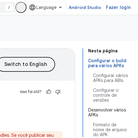
/
Android Studio
Fazer login
Nesta página
Configurar o build
para vários APKs
Configurar vários
APKs para ABIs
Configurar o
Isso foi útil?
controle de
versões
Desenvolver vários
APKs
Formato de
nome de arquivo
do APK
les. Se você publicar seu