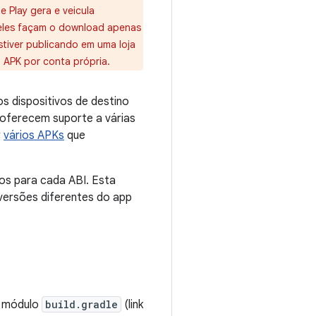
e Play gera e veicula
 eles façam o download apenas
stiver publicando em uma loja
a APK por conta própria.
s dispositivos de destino
 oferecem suporte a várias
r
vários APKs
que
os para cada ABI. Esta
 versões diferentes do app
e módulo
build.gradle
(link