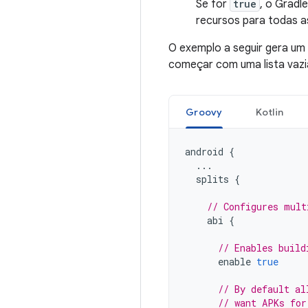
Se for
true
, o Gradl
recursos para todas a
O exemplo a seguir gera um
começar com uma lista vazi
Groovy
Kotlin
android
{
...
splits
{
// Configures mult
abi
{
// Enables build
enable
true
// By default al
// want APKs for