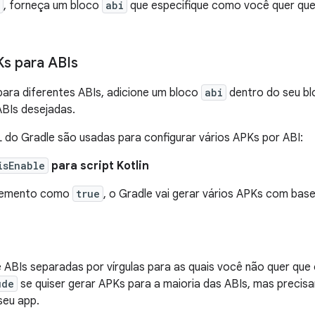
, forneça um bloco
abi
que especifique como você quer que
Ks para ABIs
para diferentes ABIs, adicione um bloco
abi
dentro do seu b
ABIs desejadas.
 do Gradle são usadas para configurar vários APKs por ABI:
isEnable
para script Kotlin
 elemento como
true
, o Gradle vai gerar vários APKs com base
e ABIs separadas por vírgulas para as quais você não quer que
ude
se quiser gerar APKs para a maioria das ABIs, mas precisa
seu app.