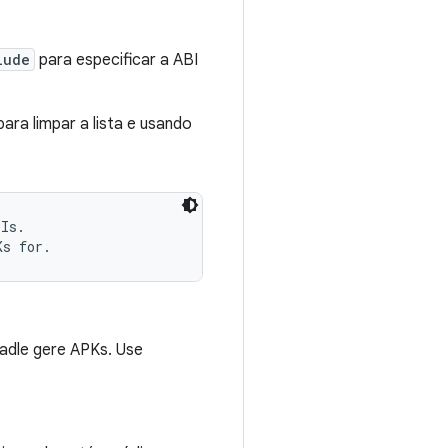
lude
para especificar a ABI
ara limpar a lista e usando
Is.

radle gere APKs. Use