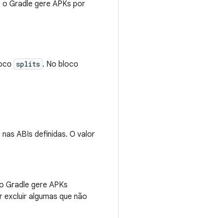
 o Gradle gere APKs por
loco
splits
. No bloco
 nas ABIs definidas. O valor
 o Gradle gere APKs
r excluir algumas que não