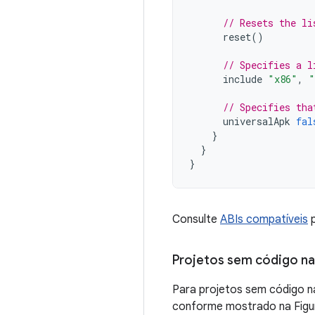
// Resets the li
reset
()
// Specifies a l
include
"x86"
,
"
// Specifies tha
universalApk
fal
}
}
}
Consulte
ABIs compatíveis
p
Projetos sem código na
Para projetos sem código na
conforme mostrado na Figur