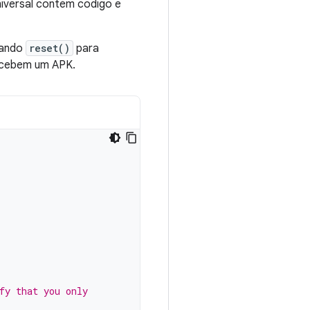
niversal contém código e
usando
reset()
para
ecebem um APK.
fy that you only