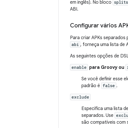
em inglês). No bloco
splits
ABI.
Configurar vários AP
Para criar APKs separados 
abi
, forneça uma lista de 
As seguintes opções de DSL
enable
para Groovy ou
Se você definir esse
padrão é
false
.
exclude
Especifica uma lista d
separados. Use
excl
são compatíveis com 