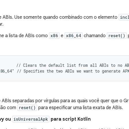
 de ABIs. Use somente quando combinado com o elemento
inc
r.
ine a lista de ABIs como
x86
e
x86_64
chamando
reset()
p
       // Clears the default list from all ABIs to no AB
e ABIs separadas por vírgulas para as quais você quer que o G
ção com
reset()
para especificar uma lista exata de ABIs.
vy ou
isUniversalApk
para script Kotlin