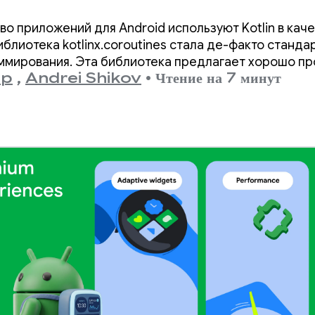
о приложений для Android используют Kotlin в кач
блиотека kotlinx.coroutines стала де-факто станда
ммирования. Эта библиотека предлагает хорошо п
up
,
Andrei Shikov
•
Чтение на 7 минут
пособ управления параллельными потоками, которы
Kotlin.