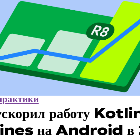
практики
скорил работу Kotli
nes на Android в 