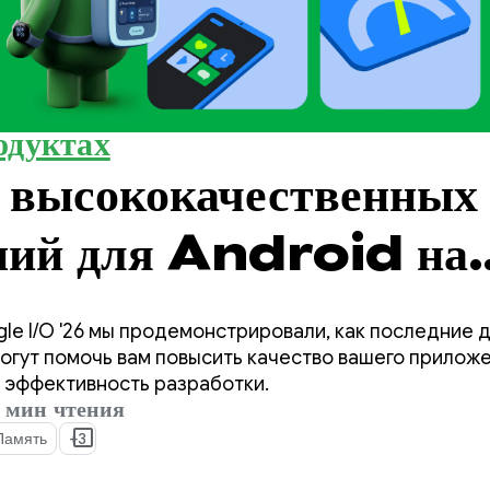
одуктах
 высококачественных
ний для Android на
нции Google I/O '2
le I/O '26 мы продемонстрировали, как последние 
могут помочь вам повысить качество вашего прилож
 эффективность разработки.
 мин чтения
Память
+3