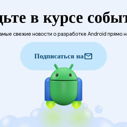
дьте в курсе собы
мые свежие новости о разработке Android прямо н
mail
Подписаться на