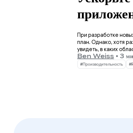
приложе
Androi
При разработке новы
Spotli
план. Однако, хотя р
увидеть, в каких обл
Ben Weiss
•
3 ми
#Производительность
#