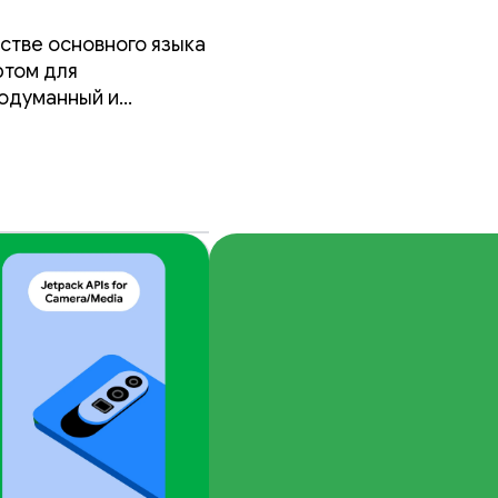
естве основного языка
ртом для
родуманный и
й является