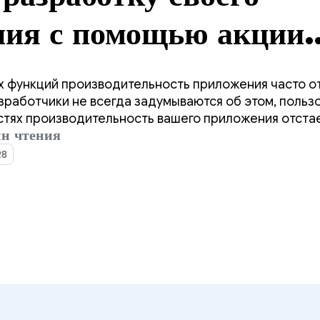
ния с помощью акции
d Performance
х функций производительность приложения часто о
ght Week!
азработчики не всегда задумываются об этом, польз
астях производительность вашего приложения отстае
н чтения
R8