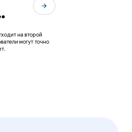
arrow_forward
тходит на второй
ователи могут точно
т.