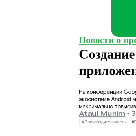
Новости о пр
Создание
приложе
конфере
На конференции Goog
экосистеме Android 
максимально повысив
Ataul Munim
•
3
#Производительность
#