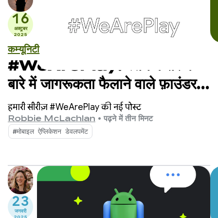
16
अक्टूबर
2025
कम्यूनिटी
#WeArePlay: स्तन कैंसर के
बारे में जागरूकता फैलाने वाले फ़ाउंडर से
मिलें
हमारी सीरीज़ #WeArePlay की नई पोस्ट
Robbie McLachlan
•
पढ़ने में तीन मिनट
#मोबाइल ऐप्लिकेशन डेवलपमेंट
23
जनवरी
2025