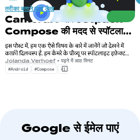
तरीका बताने वाले लेख
CameraX और Jetpack
Compose की मदद से स्पॉटलाइट
इफ़ेक्ट बनाना
इस पोस्ट में, हम एक ऐसे विषय के बारे में जानेंगे जो देखने में
काफ़ी दिलचस्प है. हम कैमरे के प्रीव्यू पर स्पॉटलाइट इफ़ेक्ट
लागू करने के बारे में जानेंगे. इसके लिए, हम चेहरे की पहचान
Jolanda Verhoef
•
पढ़ने में आठ मिनट
करने की सुविधा का इस्तेमाल करेंगे.
#Android
#Compose
+1
Google से ईमेल पाएं