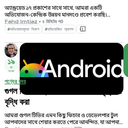
অ্যান্ড্রয়েড ১৭ প্রকাশের সাথে সাথে, আমরা একটি
অভিযোজন-কেন্দ্রিক উন্নয়ন মানদণ্ডে প্রবেশ করছি।
আপনার ব্যবহারকারীরা এখন আর কোনো একটি নির্দিষ্ট
Fahd Imtiaz
•
৪ মিনিটের পাঠ
ডিভাইসের উপর নির্ভরশীল নন; তারা সারাদিন ধরে ফোন,
#অভিযোজনমূলক বিকাশ
#অভিযোজিত অ্যাপস
+1
ফোল্ডেবল, ট্যাবলেট, ল্যাপটপ, গাড়ির ডিসপ্লে এবং
ইমারসিভ এক্সআর পরিবেশের মধ্যে আসা-যাওয়া করেন।
১৯
মে
২০২৬
পণ্যের খবর
গুগল টিভিতে অ্যাপের পরিচিতি ও সম্পৃক্ততা
বৃদ্ধি করা
আমরা গুগল টিভির এমন কিছু ফিচার ও ডেভেলপার টুল
আপনাদের সাথে শেয়ার করতে পেরে আনন্দিত, যা আপনার