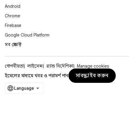
Android
Chrome
Firebase
Google Cloud Platform
সব প্রোডাক্ট
গোপনীয়তা
লাইসেন্স
ব্র্যান্ড নির্দেশিকা
Manage cookies
সাবস্ক্রাইব করুন
ইমেলের মাধ্যমে খবর ও পরামর্শ পান