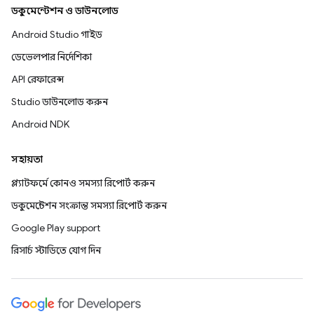
ডকুমেন্টেশন ও ডাউনলোড
Android Studio গাইড
ডেভেলপার নির্দেশিকা
API রেফারেন্স
Studio ডাউনলোড করুন
Android NDK
সহায়তা
প্ল্যাটফর্মে কোনও সমস্যা রিপোর্ট করুন
ডকুমেন্টেশন সংক্রান্ত সমস্যা রিপোর্ট করুন
Google Play support
রিসার্চ স্টাডিতে যোগ দিন