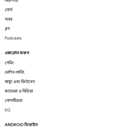
নিরাপত্তা
সোর্স
খবর
ব্লগ
Podcasts
এক্সপ্লোর করুন
গেমিং
মেশিন লার্নিং
স্বাস্থ্য এবং ফিটনেস
ক্যামেরা ও মিডিয়া
গোপনীয়তা
5G
ANDROID ডিভাইস