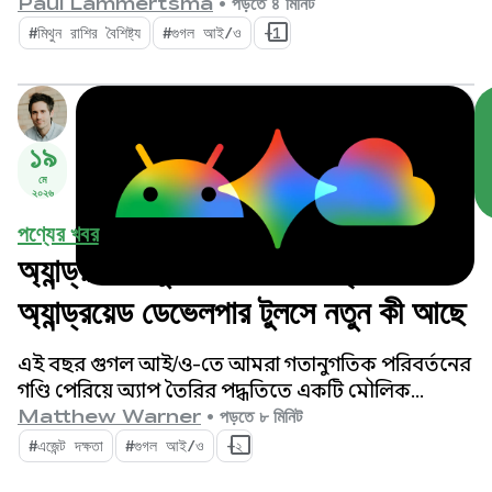
কন্টেন্টের সহজলভ্যতা বাড়াবে এবং আপনার অ্যাপকে
Paul Lammertsma
•
পড়তে ৪ মিনিট
ভবিষ্যতের টিভি অভিজ্ঞতার জন্য প্রস্তুত করবে।
#মিথুন রাশির বৈশিষ্ট্য
#গুগল আই/ও
+1
১৯
মে
২০২৬
পণ্যের খবর
অ্যান্ড্রয়েড স্টুডিও আই/ও সংস্করণ:
অ্যান্ড্রয়েড ডেভেলপার টুলসে নতুন কী আছে
এই বছর গুগল আই/ও-তে আমরা গতানুগতিক পরিবর্তনের
গণ্ডি পেরিয়ে অ্যাপ তৈরির পদ্ধতিতে একটি মৌলিক
পরিবর্তন আনতে চলেছি। আমাদের নতুন টুলগুলো
Matthew Warner
•
পড়তে ৮ মিনিট
এজেন্টিক যুগের জন্য তৈরি করা হয়েছে, যেগুলোর ফিচার
#এজেন্ট দক্ষতা
#গুগল আই/ও
+২
একজন অ্যান্ড্রয়েড ডেভেলপার হিসেবে আপনার