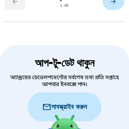
arrow_back
arrow_forward
২ এর
আপ-টু-ডেট থাকুন
অ্যান্ড্রয়েড ডেভেলপমেন্টের সর্বশেষ তথ্য প্রতি সপ্তাহে
আপনার ইনবক্সে পান।
mail
সাবস্ক্রাইব করুন