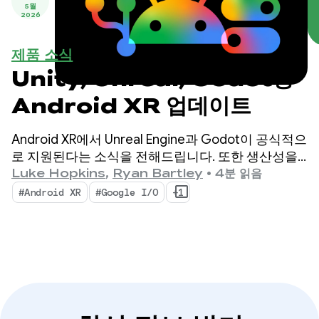
5월
2026
제품 소식
Unity, Unreal, Godot용
Android XR 업데이트
Android XR에서 Unreal Engine과 Godot이 공식적으
로 지원된다는 소식을 전해드립니다. 또한 생산성을
높이고 새로운 XR 기능을 지원하도록 설계된 새로운
Luke Hopkins
,
Ryan Bartley
•
4분 읽음
도구인 Android XR 엔진 허브와 Android XR 상호작
#Android XR
#Google I/O
+1
용 프레임워크도 출시합니다.