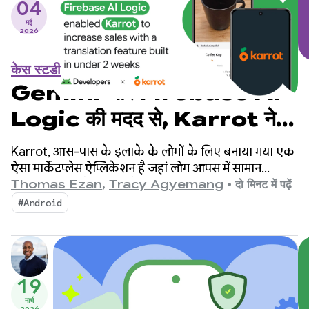
04
मई
2026
केस स्टडी
Gemini और Firebase AI
Logic की मदद से, Karrot ने दो
हफ़्तों से भी कम समय में अनुवाद की
Karrot, आस-पास के इलाके के लोगों के लिए बनाया गया एक
सुविधा तैयार की और बिक्री बढ़ाई
ऐसा मार्केटप्लेस ऐप्लिकेशन है जहां लोग आपस में सामान
खरीदते, बेचते, और बदलते हैं. इस ऐप्लिकेशन पर, पुष्टि किए गए
Thomas Ezan
,
Tracy Agyemang
•
दो मिनट में पढ़ें
लोग ही सामान खरीद, बेच, और बदल सकते हैं. इस प्लैटफ़ॉर्म को
#Android
2015 में दक्षिण कोरिया में लॉन्च किया गया था. इसके बाद, यह
दुनिया भर के बाज़ारों में फैल गया. इस पर 4.3 करोड़ से ज़्यादा
लोग रजिस्टर कर चुके हैं.
19
मार्च
2026