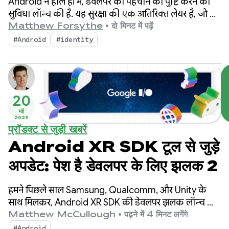
Android ने हाल ही में, डेवलपर की पहचान की पुष्टि करने की
जाने वाले सवालों के जवाब
सुविधा लॉन्च की है. यह सुरक्षा की एक अतिरिक्त लेयर है, जो बुरे
मकसद से काम करने वाले लोगों या ग्रुप को नुकसान पहुंचाने से
Matthew Forsythe
•
दो मिनट में पढ़ें
रोकती है.
#Android
#identity
20
मई
2025
प्रॉडक्ट से जुड़ी खबरें
Android XR SDK टूल से जुड़े
अपडेट: पेश है डेवलपर के लिए झलक 2
हमने पिछले साल Samsung, Qualcomm, और Unity के
साथ मिलकर, Android XR SDK की डेवलपर झलक लॉन्च की
थी. इसके बाद से, हमें Android कम्यूनिटी से काफ़ी उत्साह
Matthew McCullough
•
पढ़ने में 4 मिनट लगेंगे
देखने को मिला है.
#Android