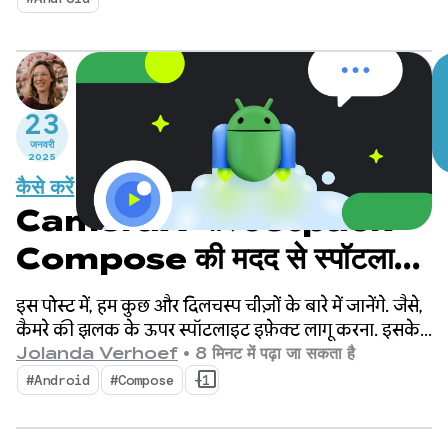
23
जनवरी
2025
कैसे करें
CameraX और Jetpack
Compose की मदद से स्पॉटलाइट
इफ़ेक्ट बनाना
इस पोस्ट में, हम कुछ और दिलचस्प चीज़ों के बारे में जानेंगे. जैसे,
कैमरे की झलक के ऊपर स्पॉटलाइट इफ़ेक्ट लागू करना. इसके
लिए, चेहरे का पता लगाने की सुविधा का इस्तेमाल करना.
Jolanda Verhoef
•
8 मिनट में पढ़ा जा सकता है
#Android
#Compose
+1