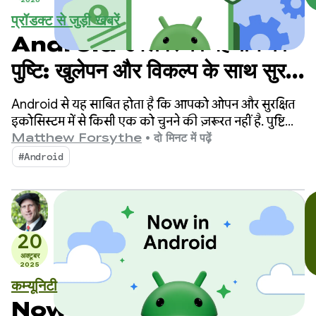
प्रॉडक्ट से जुड़ी खबरें
Android डेवलपर की पहचान की
पुष्टि: खुलेपन और विकल्प के साथ सुरक्षा
को बैलेंस करना
Android से यह साबित होता है कि आपको ओपन और सुरक्षित
इकोसिस्टम में से किसी एक को चुनने की ज़रूरत नहीं है. पुष्टि
कराने से जुड़ी नई ज़रूरी शर्तों के बारे में सूचना देने के बाद, हमने
Matthew Forsythe
•
दो मिनट में पढ़ें
कम्यूनिटी के साथ मिलकर काम किया है. इससे यह पक्का किया
#Android
जा सका है कि ये सुरक्षा उपाय मज़बूत हों. साथ ही, प्लैटफ़ॉर्म की
स्वतंत्रता का सम्मान भी किया जा सके.
20
अक्टूबर
2025
कम्यूनिटी
Now in Android #121