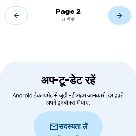
Page 2
arrow_back
arrow_forward
3 में से
अप-टू-डेट रहें
Android डेवलपमेंट से जुड़ी नई अहम जानकारी, हर हफ़्ते
अपने इनबॉक्स में पाएं.
mail
सदस्यता लें