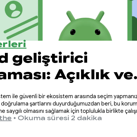
rleri
 geliştirici
aması: Açıklık ve
le güvenlik aras
istem ile güvenli bir ekosistem arasında seçim yapman
 kurma
en doğrulama şartlarını duyurduğumuzdan beri, bu koru
 saygılı olmasını sağlamak için toplulukla birlikte çalış
the
•
Okuma süresi 2 dakika