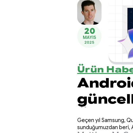
20
MAYIS
2025
Ürün Habe
Androi
güncell
Önizlem
Geçen yıl Samsung, Qua
sunduğumuzdan beri, An