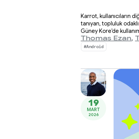
bir sür
Karrot, kullanıcıların 
oluştur
tanıyan, topluluk odaklı
Güney Kore'de kullanıma
Thomas Ezan
,
kullanıcıya ulaştı.
artırm
#Android
19
MART
2026