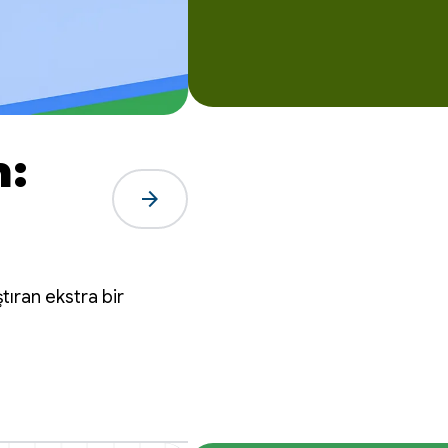
:
arrow_forward
en
tıran ekstra bir