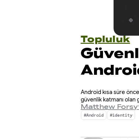
Topluluk
Güvenl
Android
doğrul
Android kısa süre önce, 
çok so
güvenlik katmanı olan g
Matthew Forsy
yanıtla
#Android
#identity