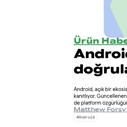
Ürün Habe
Android
doğrul
seçim i
Android, açık bir ekos
denge
kanıtlıyor. Güncellen
de platform özgürlüğüne
Matthew Forsy
#Android