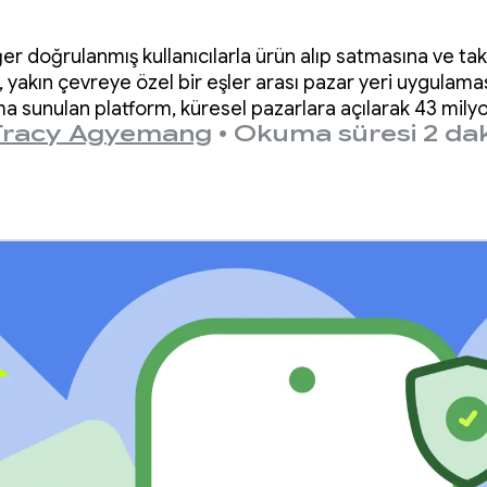
ede çeviri özelliği
diğer doğrulanmış kullanıcılarla ürün alıp satmasına ve 
arak satışlarını
, yakın çevreye özel bir eşler arası pazar yeri uygulamas
 sunulan platform, küresel pazarlara açılarak 43 milyon
Tracy Agyemang
•
Okuma süresi 2 da
asına yardımcı o