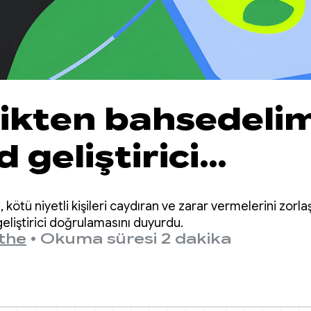
ikten bahsedelim
 geliştirici
aması hakkında 
kötü niyetli kişileri caydıran ve zarar vermelerini zorlaş
rulan soruların
eliştirici doğrulamasını duyurdu.
the
•
Okuma süresi 2 dakika
rı