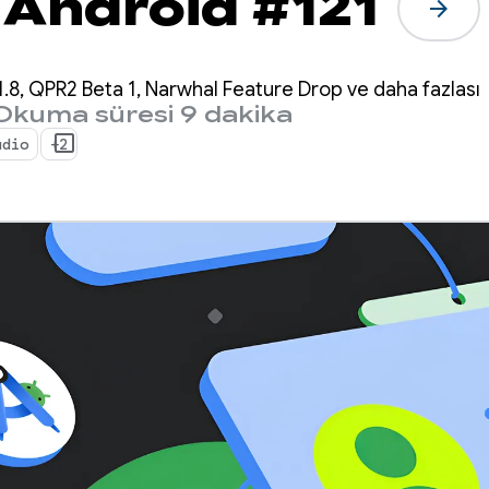
 Android #121
arrow_forward
.8, QPR2 Beta 1, Narwhal Feature Drop ve daha fazlası
Okuma süresi 9 dakika
udio
+2