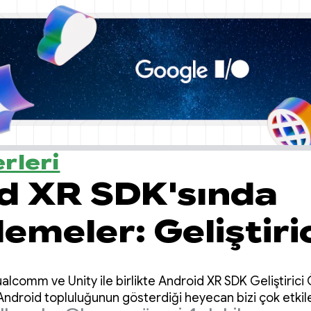
rleri
d XR SDK'sında
emeler: Geliştiri
esi 2'yi tanıtıyo
lcomm ve Unity ile birlikte Android XR SDK Geliştirici 
droid topluluğunun gösterdiği heyecan bizi çok etkile