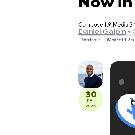
Now in
Compose 1.9, Media 3 1
Daniel Galpin
•
#Android
#Android St
30
EYL
2025