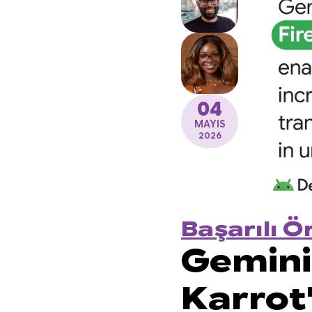
04
MAYIS
2026
Başarılı Ö
Gemini 
Karrot