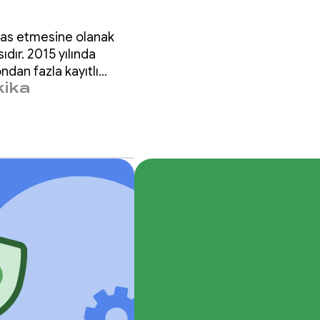
takas etmesine olanak
ıdır. 2015 yılında
dan fazla kayıtlı
kika
ldu