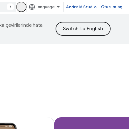
/
Android Studio
Oturum aç
eka çevirilerinde hata