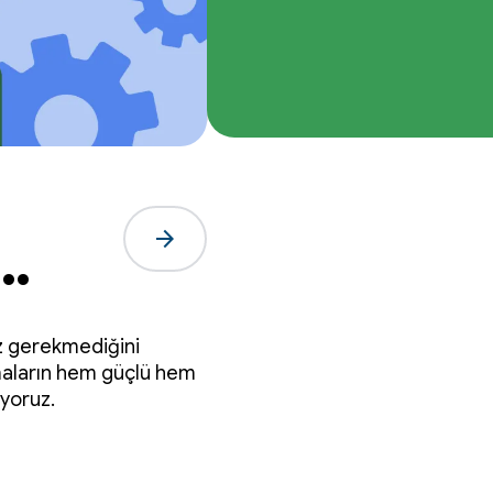
arrow_forward
ında
ız gerekmediğini
maların hem güçlü hem
ıyoruz.