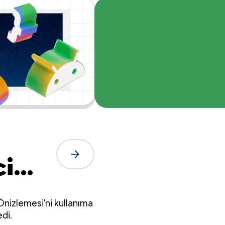
arrow_forward
ci
ruz
Önizlemesi'ni kullanıma
di.