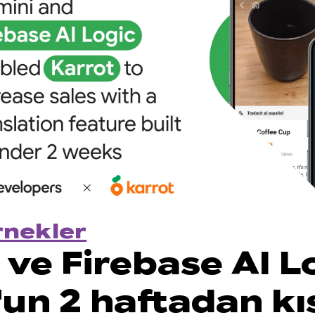
rnekler
ve Firebase AI L
'un 2 haftadan kı