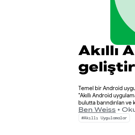
Akıllı
gelişt
kullana
Temel bir Android uygul
sistem
"Akıllı Android uygulama
bulutta barındırılan ve
Ben Weiss
•
Oku
yararlanılacağını ele al
#Akıllı Uygulamalar