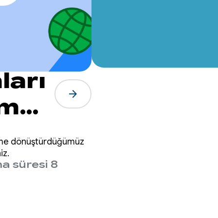
ları
arrow_forward
rma
neyime dönüştürdüğümüz
iz.
 süresi 8