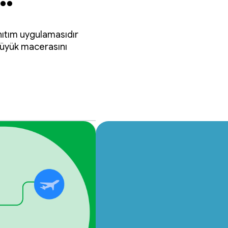
anıtım uygulamasıdır
 büyük macerasını