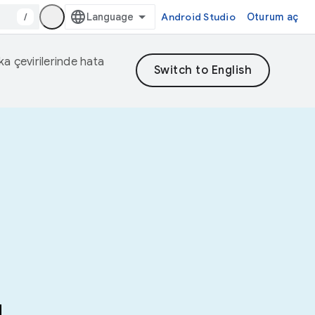
/
Android Studio
Oturum aç
eka çevirilerinde hata