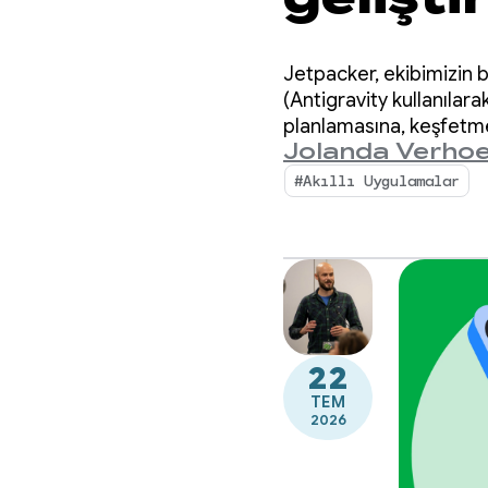
giriş
Jetpacker, ekibimizin b
(Antigravity kullanılar
planlamasına, keşfetme
Jolanda Verhoe
#Akıllı Uygulamalar
22
TEM
2026