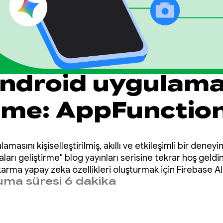
 Android uygulama
irme: AppFunction
rak Android'in ak
amasını kişiselleştirilmiş, akıllı ve etkileşimli bir de
ine entegre etm
ları geliştirme" blog yayınları serisine tekrar hoş geldi
 karma yapay zeka özellikleri oluşturmak için Firebase AI
ma süresi 6 dakika
mıştık.