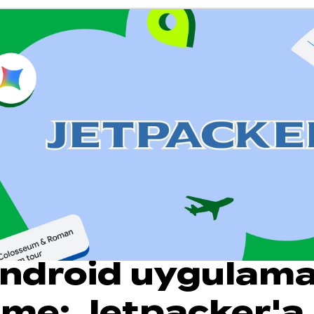
 Android uygulama
irme: Jetpacker'a