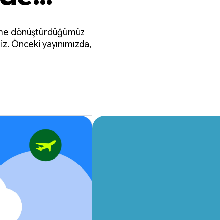
neyime dönüştürdüğümüz
niz. Önceki yayınımızda,