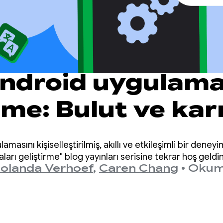
 Android uygulama
irme: Bulut ve ka
m
amasını kişiselleştirilmiş, akıllı ve etkileşimli bir de
ları geliştirme" blog yayınları serisine tekrar hoş geldin
Jolanda Verhoef
,
Caren Chang
•
Okuma