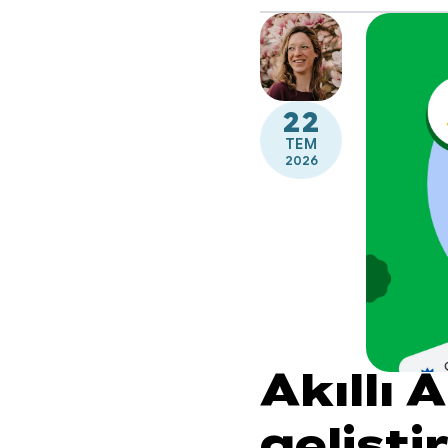
22
TEM
2026
Akıllı
gelişt