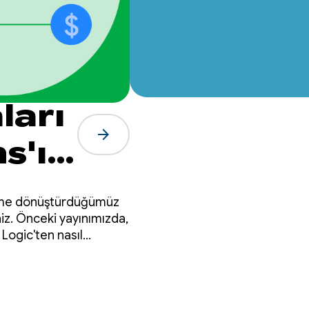
ları
arrow_forward
s'ı
ıllı
neyime dönüştürdüğümüz
e
niz. Önceki yayınımızda,
 Logic'ten nasıl