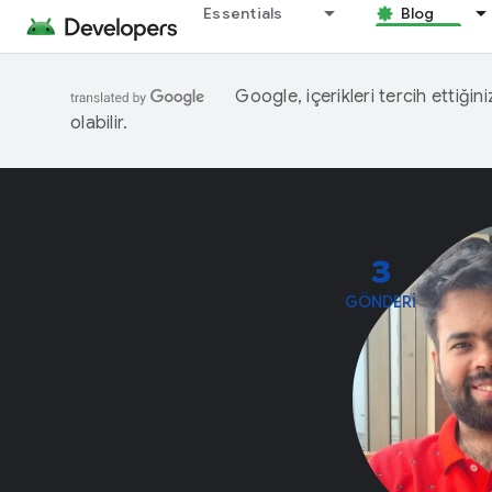
Essentials
Blog
Google, içerikleri tercih ettiğin
olabilir.
3
GÖNDERI