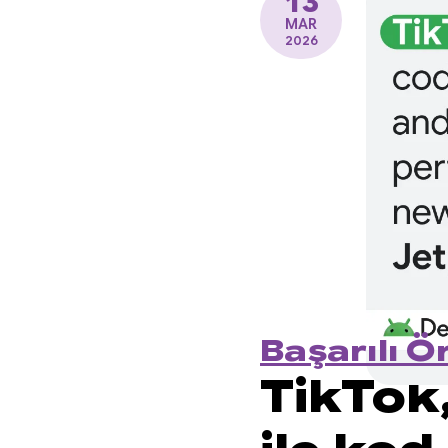
13
MAR
2026
Başarılı Ö
TikTok