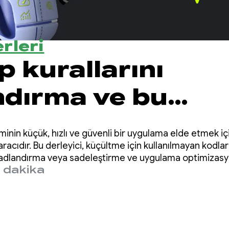
rleri
 kurallarını
ndırma ve bu
rla ilgili sorunları
nin küçük, hızlı ve güvenli bir uygulama elde etmek içi
me
racıdır. Bu derleyici, küçültme için kullanılmayan kodlar
 adlandırma veya sadeleştirme ve uygulama optimizasyo
 dakika