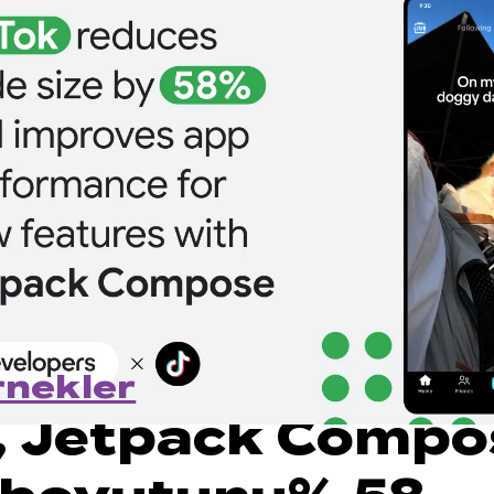
rnekler
, Jetpack Compo