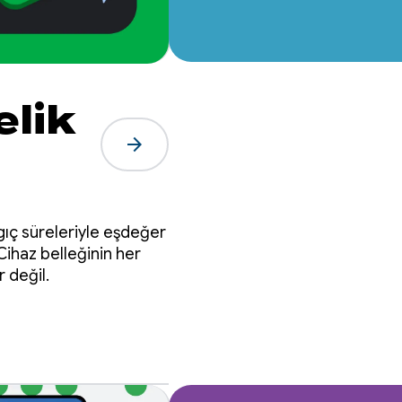
elik
arrow_forward
gıç süreleriyle eşdeğer
Cihaz belleğinin her
 değil.