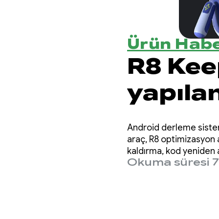
Ürün Habe
R8 Keep
yapıla
kuralla
Android derleme sistemi
gider
araç, R8 optimizasyon a
kaldırma, kod yeniden
Okuma süresi 7
gerçekleştirir.