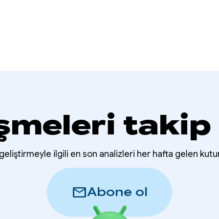
şmeleri takip
eliştirmeyle ilgili en son analizleri her hafta gelen kutu
mail
Abone ol