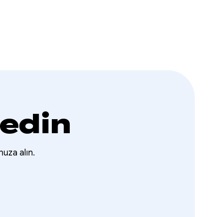
 edin
nuza alın.