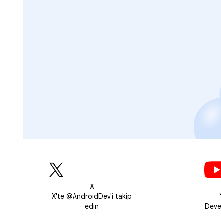
X
X'te @AndroidDev'i takip
edin
Deve