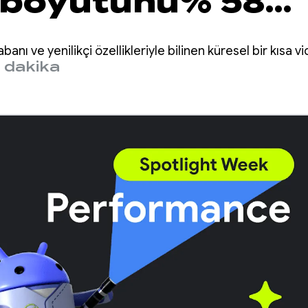
d boyutunu% 58
da küçülttü ve ye
tabanı ve yenilikçi özellikleriyle bilinen küresel bir kısa 
ler için uygulama
 dakika
mansını artırdı