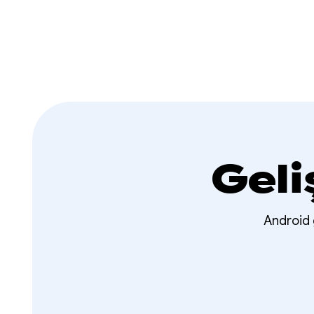
Geli
Android g