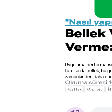
"Nasıl yap
Bellek 
Verme:
Temel 
Uygulama performansı ge
tutulsa da bellek, bu g
zamankinden daha öneml
Okuma süresi 1
#Bellek
#Android
+1