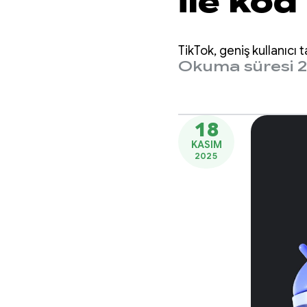
ile ko
oranın
TikTok, geniş kullanıcı 
özellik
Okuma süresi 2
perfor
18
KASIM
2025