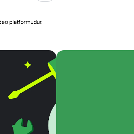
ni
video platformudur.