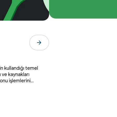
arrow_forward
n kullandığı temel
ı ve kaynakları
nu işlemlerini