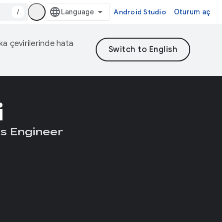
/
Android Studio
Oturum aç
eka çevirilerinde hata
i
s Engineer