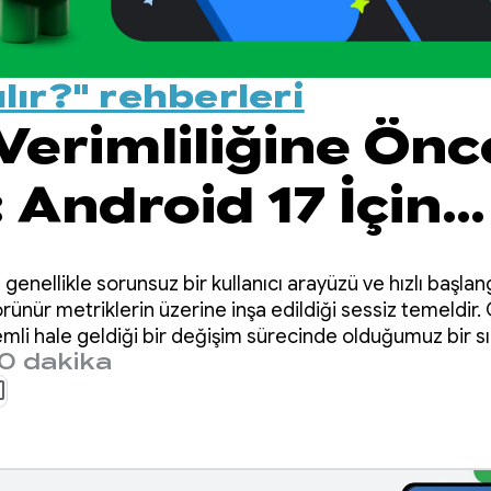
ılır?" rehberleri
Verimliliğine Önc
 Android 17 İçin
Adımlar
nellikle sorunsuz bir kullanıcı arayüzü ve hızlı başlan
örünür metriklerin üzerine inşa edildiği sessiz temeldir. 
i hale geldiği bir değişim sürecinde olduğumuz bir sır
0 dakika