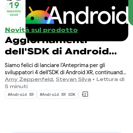
19
MAGGIO
2026
Novità sul prodotto
Aggiornamenti
dell'SDK di Android
XR: introduzione
Siamo felici di lanciare l'Anteprima per gli
dell'Anteprima per gli
sviluppatori 4 dell'SDK di Android XR, continuando
a concentrarci sull'unificazione dello sviluppo
Amy Zeppenfeld
,
Stevan Silva
•
Lettura di
sviluppatori 4
cross-device per visori, occhiali XR con cavo e
5 minuti
occhiali intelligenti.
#Android XR
#Android XR SDK
+3