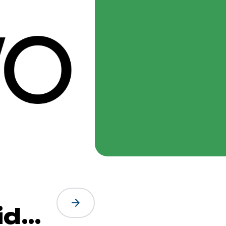
arrow_forward
id