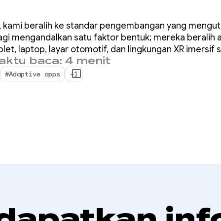
erus berkemban
17, kami beralih ke standar pengembangan yang mengu
agi mengandalkan satu faktor bentuk; mereka beralih a
let, laptop, layar otomotif, dan lingkungan XR imersif 
ktu baca: 4 menit
#Adaptive apps
+1
 dapatkan inf