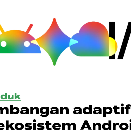
oduk
mbangan adaptif
ekosistem Andro