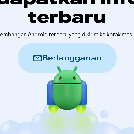
terbaru
embangan Android terbaru yang dikirim ke kotak mas
mail
Berlangganan