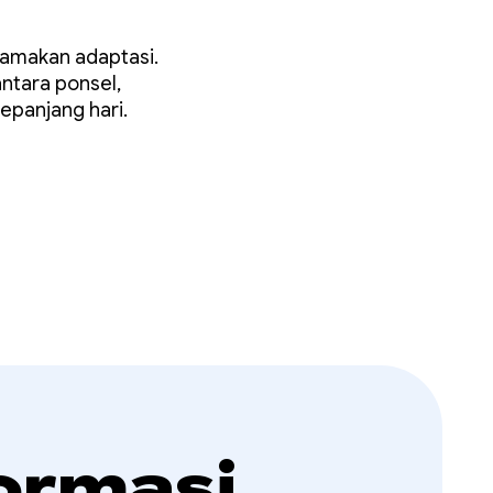
g
tamakan adaptasi.
ntara ponsel,
sepanjang hari.
ormasi