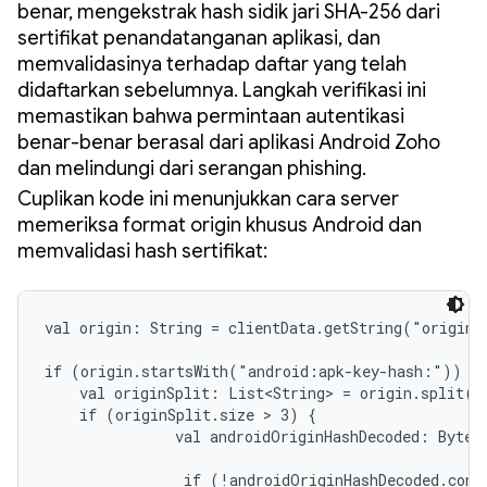
benar, mengekstrak hash sidik jari SHA-256 dari
sertifikat penandatanganan aplikasi, dan
memvalidasinya terhadap daftar yang telah
didaftarkan sebelumnya. Langkah verifikasi ini
memastikan bahwa permintaan autentikasi
benar-benar berasal dari aplikasi Android Zoho
dan melindungi dari serangan phishing.
Cuplikan kode ini menunjukkan cara server
memeriksa format origin khusus Android dan
memvalidasi hash sertifikat:
val origin: String = clientData.getString("origin")
if (origin.startsWith("android:apk-key-hash:")) { 
    val originSplit: List<String> = origin.split("
    if (originSplit.size > 3) {

               val androidOriginHashDecoded: ByteAr
                if (!androidOriginHashDecoded.cont