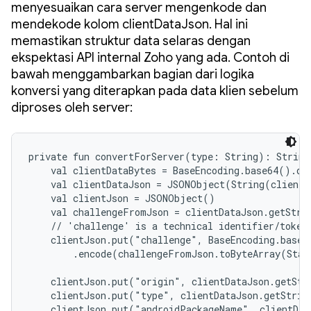
menyesuaikan cara server mengenkode dan
mendekode kolom clientDataJson. Hal ini
memastikan struktur data selaras dengan
ekspektasi API internal Zoho yang ada. Contoh di
bawah menggambarkan bagian dari logika
konversi yang diterapkan pada data klien sebelum
diproses oleh server:
private fun convertForServer(type: String): String 
    val clientDataBytes = BaseEncoding.base64().dec
    val clientDataJson = JSONObject(String(clientD
    val clientJson = JSONObject()

    val challengeFromJson = clientDataJson.getStrin
    // 'challenge' is a technical identifier/token,
    clientJson.put("challenge", BaseEncoding.base64
        .encode(challengeFromJson.toByteArray(Stan
    clientJson.put("origin", clientDataJson.getStr
    clientJson.put("type", clientDataJson.getStrin
    clientJson.put("androidPackageName", clientDat