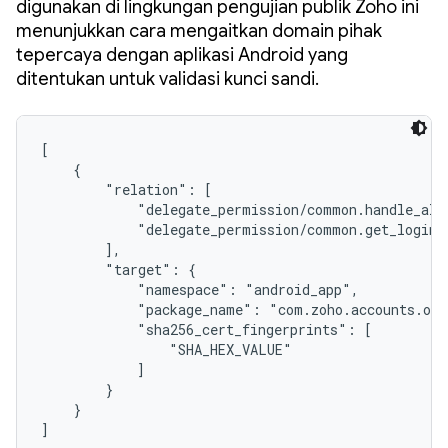
digunakan di lingkungan pengujian publik Zoho ini
menunjukkan cara mengaitkan domain pihak
tepercaya dengan aplikasi Android yang
ditentukan untuk validasi kunci sandi.
[

    {

        "relation": [

            "delegate_permission/common.handle_all_
            "delegate_permission/common.get_login_c
        ],

        "target": {

            "namespace": "android_app",

            "package_name": "com.zoho.accounts.one
            "sha256_cert_fingerprints": [

                "SHA_HEX_VALUE" 

            ]

        }

    }

]