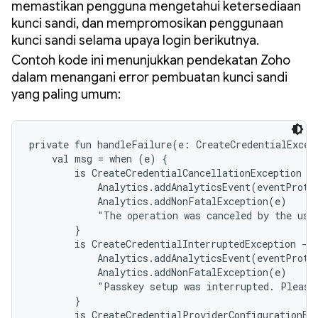
memastikan pengguna mengetahui ketersediaan
kunci sandi, dan mempromosikan penggunaan
kunci sandi selama upaya login berikutnya.
Contoh kode ini menunjukkan pendekatan Zoho
dalam menangani error pembuatan kunci sandi
yang paling umum:
private fun handleFailure(e: CreateCredentialExcept
    val msg = when (e) {

        is CreateCredentialCancellationException ->
            Analytics.addAnalyticsEvent(eventProto
            Analytics.addNonFatalException(e)

            "The operation was canceled by the user
        }

        is CreateCredentialInterruptedException -> 
            Analytics.addAnalyticsEvent(eventProto
            Analytics.addNonFatalException(e)

            "Passkey setup was interrupted. Please 
        }

        is CreateCredentialProviderConfigurationExc