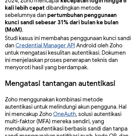
2024, Zoho mencapai
kecepatan login hingga 6
kali lebih cepat
dibandingkan metode
sebelumnya dan
pertumbuhan penggunaan
kunci sandi sebesar 31% dari bulan ke bulan
(MoM)
.
Studi kasus ini membahas penggunaan kunci sandi
dan
Credential Manager API
Android oleh Zoho
untuk mengatasi kesulitan autentikasi. Dokumen
ini menjelaskan proses penerapan teknis dan
menyoroti hasil yang berdampak.
Mengatasi tantangan autentikasi
Zoho menggunakan kombinasi metode
autentikasi untuk melindungi akun pengguna. Hal
ini mencakup Zoho
OneAuth
, solusi autentikasi
multi-faktor (MFA) mereka sendiri, yang
mendukung autentikasi berbasis sandi dan tanpa
sandi menggunakan notifikasi push, kode QR, dan