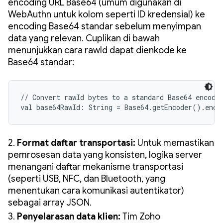
encoding URL Base64 (umum digunakan di
WebAuthn untuk kolom seperti ID kredensial) ke
encoding Base64 standar sebelum menyimpan
data yang relevan. Cuplikan di bawah
menunjukkan cara rawId dapat dienkode ke
Base64 standar:
// Convert rawId bytes to a standard Base64 encoded
val base64RawId: String = Base64.getEncoder().enco
2.
Format daftar transportasi:
Untuk memastikan
pemrosesan data yang konsisten, logika server
menangani daftar mekanisme transportasi
(seperti USB, NFC, dan Bluetooth, yang
menentukan cara komunikasi autentikator)
sebagai array JSON.
3.
Penyelarasan data klien:
Tim Zoho