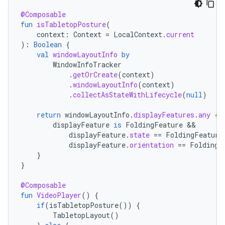
@Composable
fun
isTabletopPosture
(
context
:
Context
=
LocalContext
.
current
):
Boolean
{
val
windowLayoutInfo
by
WindowInfoTracker
.
getOrCreate
(
context
)
.
windowLayoutInfo
(
context
)
.
collectAsStateWithLifecycle
(
null
)
return
windowLayoutInfo
.
displayFeatures
.
any
{
displayFeature
is
FoldingFeature
displayFeature
.
state
==
FoldingFeature
displayFeature
.
orientation
==
FoldingF
}
}
@Composable
fun
VideoPlayer
()
{
if
(
isTabletopPosture
())
{
TabletopLayout
()