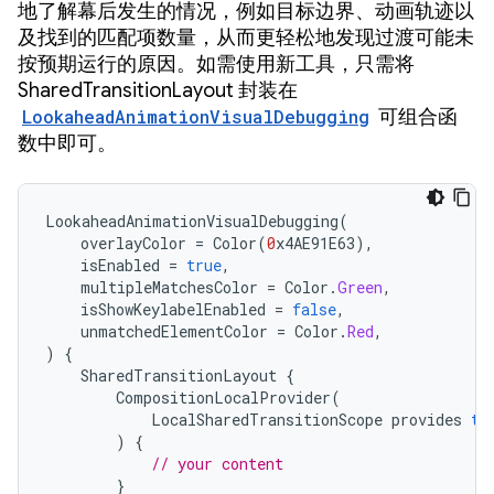
地了解幕后发生的情况，例如目标边界、动画轨迹以
及找到的匹配项数量，从而更轻松地发现过渡可能未
按预期运行的原因。如需使用新工具，只需将
SharedTransitionLayout 封装在
LookaheadAnimationVisualDebugging
可组合函
数中即可。
LookaheadAnimationVisualDebugging
(
overlayColor
=
Color
(
0
x4AE91E63
),
isEnabled
=
true
,
multipleMatchesColor
=
Color
.
Green
,
isShowKeylabelEnabled
=
false
,
unmatchedElementColor
=
Color
.
Red
,
)
{
SharedTransitionLayout
{
CompositionLocalProvider
(
LocalSharedTransitionScope
provides
th
)
{
// your content
}