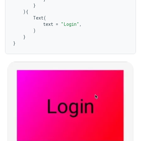
}
){
Text
(
text
=
"Login"
,
)
}
}