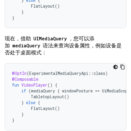
}
else
{
FlatLayout
()
}
}
现在，借助
UIMediaQuery
，您可以添
加
mediaQuery
语法来查询设备属性，例如设备是
否处于桌面模式：
@OptIn
(
ExperimentalMediaQueryApi
::
class
)
@Composable
fun
VideoPlayer
()
{
if
(
mediaQuery
{
windowPosture
==
UiMediaScope
TabletopLayout
()
}
else
{
FlatLayout
()
}
}