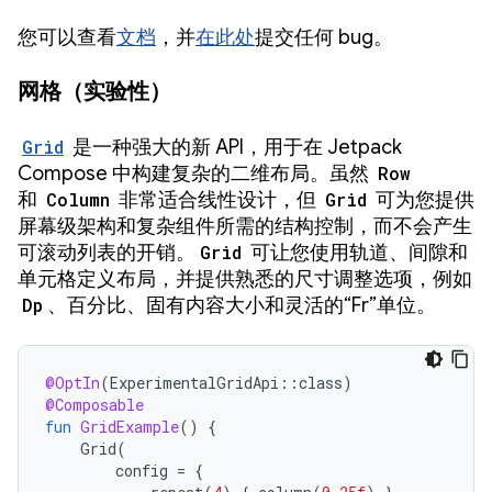
您可以查看
文档
，并
在此处
提交任何 bug。
网格（实验性）
Grid
是一种强大的新 API，用于在 Jetpack
Compose 中构建复杂的二维布局。虽然
Row
和
Column
非常适合线性设计，但
Grid
可为您提供
屏幕级架构和复杂组件所需的结构控制，而不会产生
可滚动列表的开销。
Grid
可让您使用轨道、间隙和
单元格定义布局，并提供熟悉的尺寸调整选项，例如
Dp
、百分比、固有内容大小和灵活的“Fr”单位。
@OptIn
(
ExperimentalGridApi
::
class
)
@Composable
fun
GridExample
()
{
Grid
(
config
=
{