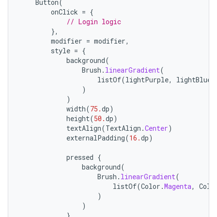
Button
(
onClick
=
{
// Login logic
},
modifier
=
modifier
,
style
=
{
background
(
Brush
.
linearGradient
(
listOf
(
lightPurple
,
lightBlue
)
)
)
width
(
75.
dp
)
height
(
50.
dp
)
textAlign
(
TextAlign
.
Center
)
externalPadding
(
16.
dp
)
pressed
{
background
(
Brush
.
linearGradient
(
listOf
(
Color
.
Magenta
,
Colo
)
)
}