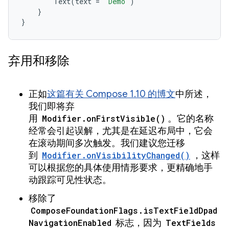
Text
(
text
=
"Demo"
)
}
}
弃用和移除
正如
这篇有关 Compose 1.10 的博文
中所述，
我们即将弃
用
Modifier.onFirstVisible()
。它的名称
经常会引起误解，尤其是在延迟布局中，它会
在滚动期间多次触发。我们建议您迁移
到
Modifier.onVisibilityChanged()
，这样
可以根据您的具体使用情形要求，更精确地手
动跟踪可见性状态。
移除了
ComposeFoundationFlags.isTextFieldDpad
NavigationEnabled
标志，因为
TextFields