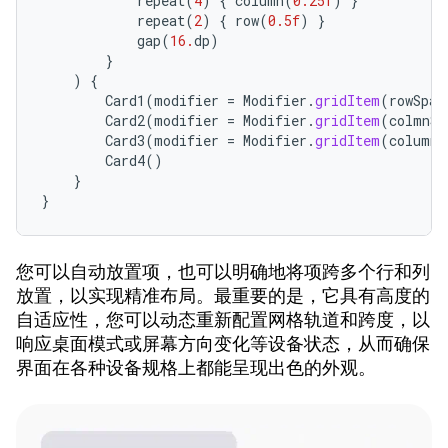
repeat
(
4
)
{
column
(
0.25f
)
}
repeat
(
2
)
{
row
(
0.5f
)
}
gap
(
16.
dp
)
}
)
{
Card1
(
modifier
=
Modifier
.
gridItem
(
rowSpan
Card2
(
modifier
=
Modifier
.
gridItem
(
colmnSp
Card3
(
modifier
=
Modifier
.
gridItem
(
columnS
Card4
()
}
}
您可以自动放置项，也可以明确地将项跨多个行和列
放置，以实现精准布局。最重要的是，它具有高度的
自适应性，您可以动态重新配置网格轨道和跨度，以
响应桌面模式或屏幕方向变化等设备状态，从而确保
界面在各种设备规格上都能呈现出色的外观。