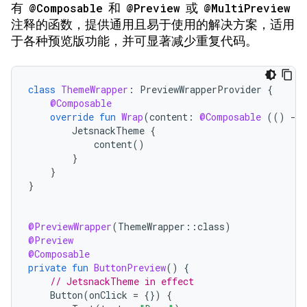
有
@Composable
和
@Preview
或
@MultiPreview
注释的函数，提供通用且易于使用的解决方案，适用
于各种预览版功能，并可显著减少重复代码。
class
ThemeWrapper
:
PreviewWrapperProvider
{
@Composable
override
fun
Wrap
(
content
:
@Composable
(()
-
>
JetsnackTheme
{
content
()
}
}
}
@PreviewWrapper
(
ThemeWrapper
::
class
)
@Preview
@Composable
private
fun
ButtonPreview
()
{
// JetsnackTheme in effect
Button
(
onClick
=
{})
{