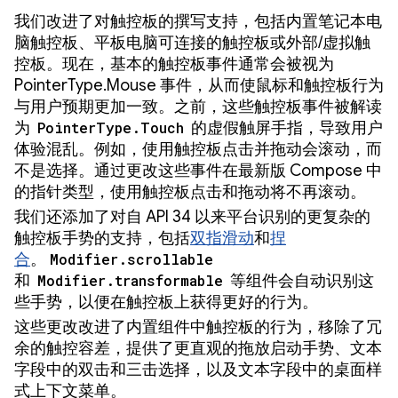
我们改进了对触控板的撰写支持，包括内置笔记本电
脑触控板、平板电脑可连接的触控板或外部/虚拟触
控板。现在，基本的触控板事件通常会被视为
PointerType.Mouse 事件，从而使鼠标和触控板行为
与用户预期更加一致。之前，这些触控板事件被解读
为
PointerType.Touch
的虚假触屏手指，导致用户
体验混乱。例如，使用触控板点击并拖动会滚动，而
不是选择。通过更改这些事件在最新版 Compose 中
的指针类型，使用触控板点击和拖动将不再滚动。
我们还添加了对自 API 34 以来平台识别的更复杂的
触控板手势的支持，包括
双指滑动
和
捏
合
。
Modifier.scrollable
和
Modifier.transformable
等组件会自动识别这
些手势，以便在触控板上获得更好的行为。
这些更改改进了内置组件中触控板的行为，移除了冗
余的触控容差，提供了更直观的拖放启动手势、文本
字段中的双击和三击选择，以及文本字段中的桌面样
式上下文菜单。