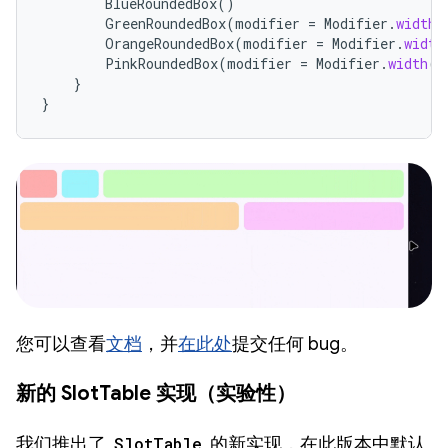
BlueRoundedBox
()
GreenRoundedBox
(
modifier
=
Modifier
.
width
(
OrangeRoundedBox
(
modifier
=
Modifier
.
width
PinkRoundedBox
(
modifier
=
Modifier
.
width
(
2
}
}
您可以查看
文档
，并
在此处
提交任何 bug。
新的 SlotTable 实现（实验性）
我们推出了
SlotTable
的新实现，在此版本中默认