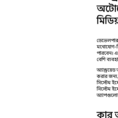
অটোম
মিডিয
ডেভেলপারর
মনোযোগ-বিক
পারবেন। 
বেশি ব্যবহ
অ্যান্ড্র
করার জন্
সিস্টেম ই
সিস্টেম ইম
অ্যাপগুলো
কার 