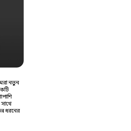
মরা নতুন
একটি
শাপাশি
র সাথে
্ন ধরনের