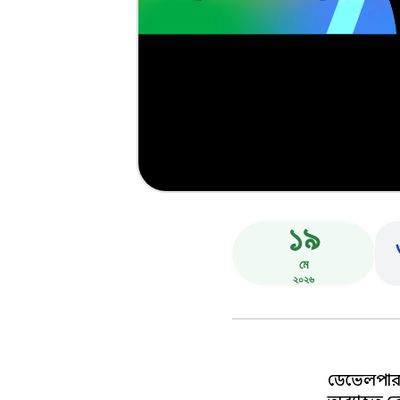
১৯
মে
২০২৬
ডেভেলপাররা