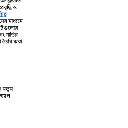
ান্ড্রয়েড
বৃদ্ধি ও
িছু
নের মাধ্যমে
লেটগুলোর
ং গাড়ির
াপ তৈরি করা
ং নতুন
অ্যাপ