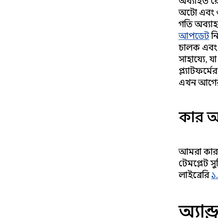
অব্যাহত রে
অটো এবং গু
গতি অব্যা
আপডেট
নি
চালক এবং 
সাহায্যে, 
প্ল্যাটফর্
এখন আগের
কার অ
আমরা কার 
টেমপ্লেট স
লাইব্রেরি
১
অ্যান্