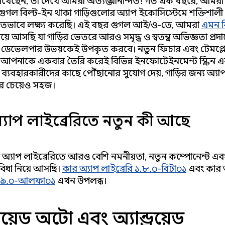
খেছেন, তা দেখে আমরা অত্যন্ত আনন্দিত! গত এক বছরে, আমরা অ্য
গল বিল্ট-ইন থাকা গাড়িগুলোর অ্যাপ ইকোসিস্টেমে শক্তিশালী প্র
হতভাবে লক্ষ্য করেছি। এই বছর গুগল আই/ও-তে, আমরা
এমন ক
য়ে আসছি যা গাড়ির ভেতরে আরও সমৃদ্ধ ও স্বতন্ত্র অভিজ্ঞতা প্রদা
ডেভেলপার উভয়কেই উপকৃত করবে। নতুন ফিচার এবং টেমপ্
যা আপনাকে একবার তৈরি করেই বিভিন্ন ইনফোটেইনমেন্ট স্ক্রিন এব
মের ব্যবহারকারীদের কাছে পৌঁছানোর সুযোগ দেয়, গাড়ির জন্য অ্য
 চেয়েও সহজ।
্যাপ লাইব্রেরিতে নতুন কী আছে
অ্যাপ লাইব্রেরিতে আরও বেশি নমনীয়তা, নতুন কম্পোনেন্ট এব
ুবিধা নিয়ে আসছি।
কার অ্যাপ লাইব্রেরি ১.৮.০-বিটা০১
এবং কার 
.৯.০-আলফা০১
এখন উপলব্ধ।
ড্রয়েড অটো এবং অ্যান্ড্রয়েড