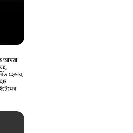
িতে আমরা
েছে,
ধিত হেডার,
াইট
 আইটেমের