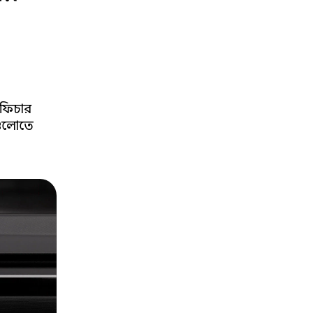
 ফিচার
িগুলোতে