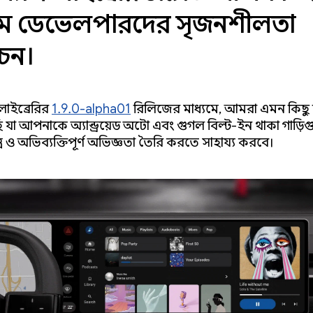
যমে ডেভেলপারদের সৃজনশীলতা
োচন।
লাইব্রেরির
1.9.0-alpha01
রিলিজের মাধ্যমে, আমরা এমন কিছু
ি যা আপনাকে অ্যান্ড্রয়েড অটো এবং গুগল বিল্ট-ইন থাকা গাড়
ত্র ও অভিব্যক্তিপূর্ণ অভিজ্ঞতা তৈরি করতে সাহায্য করবে।