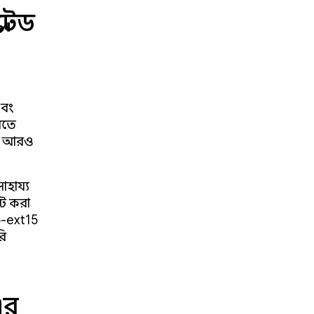
েটেড
এবং
রতে
আরও
াহায্য
ট করা
5-ext15
রি
এর