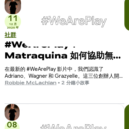
11
12 月
2025 年
社群
#WeArePlay：
Matraquina 如何協助無法
言語的孩子溝通
在最新的 #WeArePlay 影片中，我們認識了
Adriano、Wagner 和 Grazyelle。這三位創辦人開發
的 Matraquinha 應用程式，已協助 80 多個國家/地
Robbie McLachlan
•
2 分鐘小故事
區的數千名無法說話的兒童與人溝通。
08