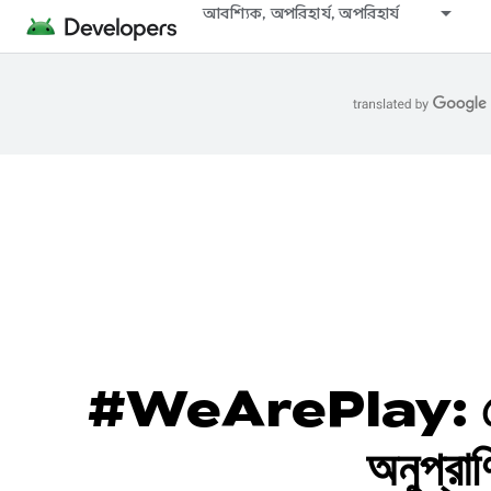
আবশ্যিক, অপরিহার্য, অপরিহার্য
#WeArePlay: সেইসব গে
অনুপ্রা