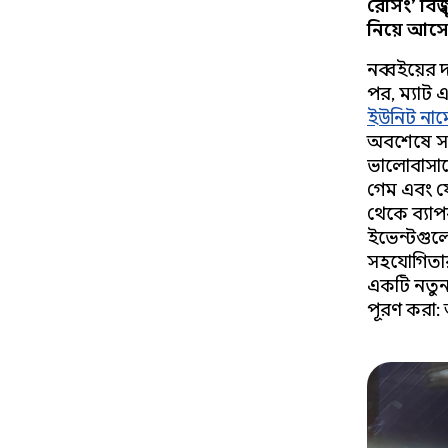
রেসিং’ বিশ
নিয়ে আসে
নব্বইয়ের 
পর, ম্যাট 
ইউনিট নাম
অবশেষে সম্
ভালোবাসা
গেম এবং ফ
থেকে ব্যাপ
ইভেন্টগুল
সহযোগিতার
একটি নতুন
পূরণ করা: 