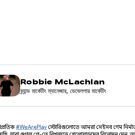
Robbie McLachlan
ব্র্যান্ড মার্কেটিং ম্যানেজার, ডেভেলপার মার্কেটিং
্প্রতিক
#WeArePlay
স্টোরিগুলোতে আমরা সেইসব গেম নির্মা
েছি, যারা গুগল প্লে-তে বিশ্বজুড়ে খেলোয়াড়দের বিনোদন দেন, অন