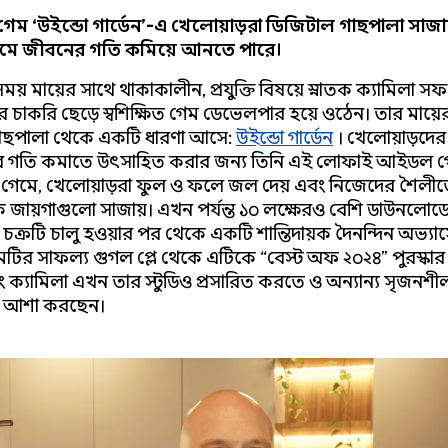
গেম ‘উইন্ডো গার্ডেন’-এ খেলোয়াড়রা ডিজিটাল গাছপালা সাজা
যমে জীবনের গতি কমিয়ে আনতে পারে।
য় মায়ের সাথে থাকাকালীন, প্রযুক্তি বিষয়ে স্নাতক ক্যামিলা সফ
রের চাকরি ছেড়ে স্বশিক্ষিত গেম ডেভেলপার হয়ে ওঠেন। তার মায়
াছপালা থেকে একটি ধারণা আসে:
উইন্ডো গার্ডেন
। খেলোয়াড়দের
ার গতি কমাতে উৎসাহিত করার জন্য তিনি এই লোফাই আইডল গ
গেমে, খেলোয়াড়রা ফুল ও ফলে জল দেয় এবং নিজেদের শৈলী
 জায়গাগুলো সাজায়। এখন পর্যন্ত ১০ লক্ষেরও বেশি ডাউনলোডে
চক্রটি চালু হওয়ার পর থেকে একটি শান্তিদায়ক দৈনন্দিন অভ্য
মটির সাফল্য গুগল প্লে থেকে এটিকে “বেস্ট অফ ২০২৪” পুরস্কা
ং ক্যামিলা এখন তার স্টুডিও প্রসারিত করতে ও অন্যান্য সৃজনশ
 আশা করছেন।