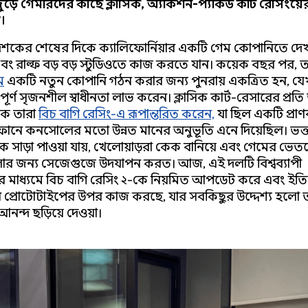
্বজুড়ে গেমারদের কাছে ক্লাসিক, অ্যাকশন-প্যাকড কার্ট রেসিংয়
।
দশকের শেষের দিকে ক্যালিফোর্নিয়ার একটি গেম কোম্পানিতে দেখ
এবং রাল্ফ বড় বড় স্টুডিওতে কাজ করতে যান। কয়েক বছর পর, 
ে
একটি নতুন কোম্পানি গঠন করার জন্য পুনরায় একত্রিত হন, যে
পূর্ণ সৃজনশীল স্বাধীনতা লাভ করেন। ক্লাসিক কার্ট-রেসারের প্রতি
কে তারা
বিচ বাগি রেসিং-এ রূপান্তরিত করেন,
যা ছিল একটি প্রাণ
োনে কনসোলের মতো উন্নত মানের অনুভূতি এনে দিয়েছিল। ভক্
ক সাড়া পাওয়া যায়, খেলোয়াড়রা কেক বানিয়ে এবং গেমের ভেত
োর জন্য সেজেগুজে উদযাপন করত। আজ, এই দলটি বিশ্বব্যাপী
 মাধ্যমে বিচ বাগি রেসিং ২-কে নিয়মিত আপডেট করে এবং ইতি
 প্রোটোটাইপের উপর কাজ করছে, যার সবকিছুর উদ্দেশ্য হলো তা
আনন্দ ছড়িয়ে দেওয়া।