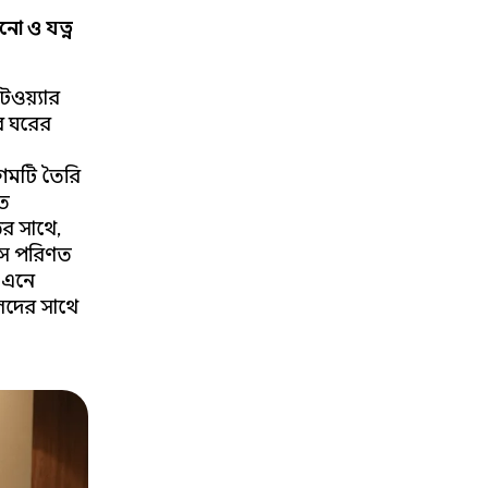
নো ও যত্ন
টওয়্যার
ের ঘরের
েমটি তৈরি
তে
র সাথে,
াসে পরিণত
র এনে
ীলদের সাথে