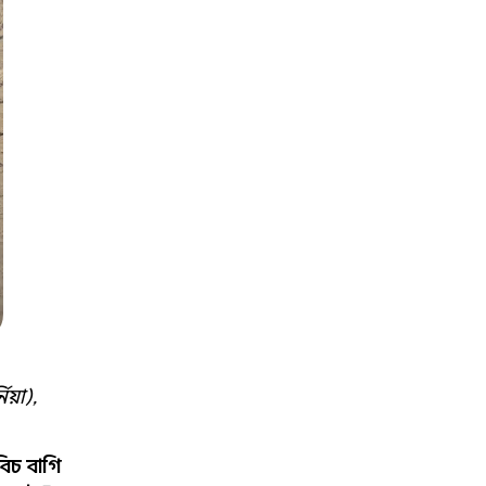
য়া),
িচ বাগি