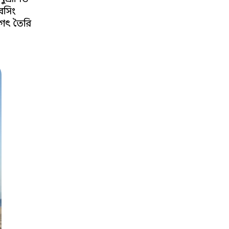
েসিং
জগৎ তৈরি