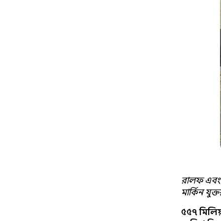
রালফ এবং ম্
মার্কিন যুক্তরা
৫৫৭ মিলিয