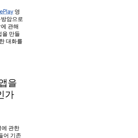
ePlay
영
 유방암으로
암에 관해
법을 만들
관한 대화를
 앱을
인가
병에 관한
들어 기존