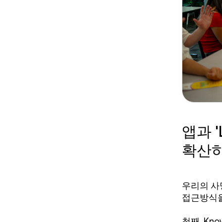
앱과 
확산
우리의 사
접근방식을
첫째, Kn