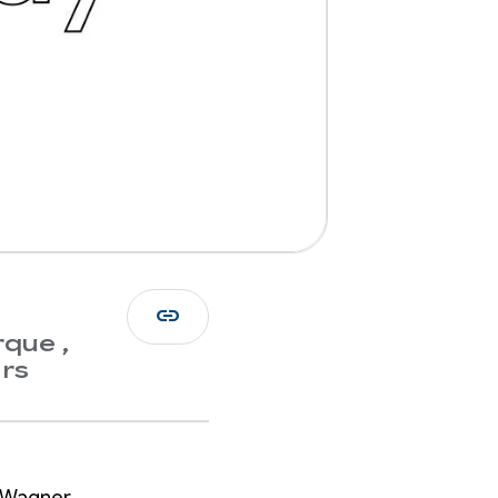
link
que ,
rs