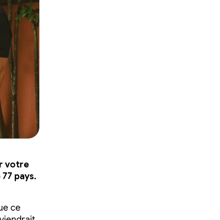
r votre
 77 pays.
ue ce
viendrait