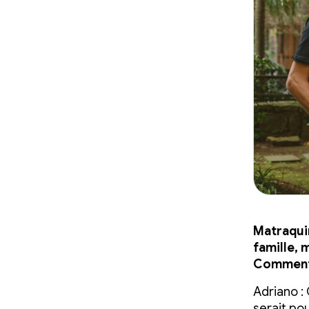
Matraquin
famille, 
Comment 
Adriano :
serait po