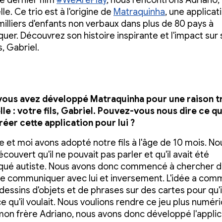
e dernier film
#WeArePlay
, nous rencontrons Adriano
le. Ce trio est à l'origine de
Matraquinha
, une applicat
milliers d'enfants non verbaux dans plus de 80 pays à
er. Découvrez son histoire inspirante et l'impact sur
s, Gabriel.
vous avez développé Matraquinha pour une raison t
le : votre fils, Gabriel. Pouvez-vous nous dire ce qu
créer cette application pour lui ?
et moi avons adopté notre fils à l'âge de 10 mois. No
couvert qu'il ne pouvait pas parler et qu'il avait été
qué autiste. Nous avons donc commencé à chercher 
e communiquer avec lui et inversement. L'idée a co
dessins d'objets et de phrases sur des cartes pour qu'i
e qu'il voulait. Nous voulions rendre ce jeu plus numér
 mon frère Adriano, nous avons donc développé l'applic