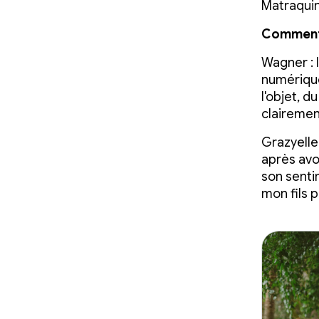
Matraqui
Comment 
Wagner
:
numérique
l'objet, 
clairemen
Grazyelle
après avo
son sentim
mon fils 