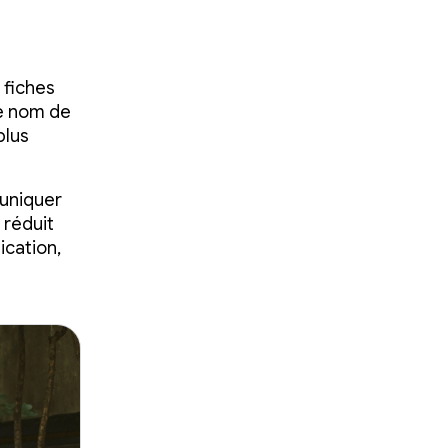
 fiches
le nom de
plus
muniquer
 réduit
ication,