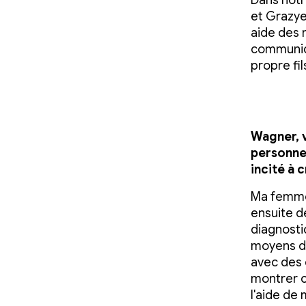
Dans notr
et Grazyel
aide des 
communiqu
propre fil
Wagner, 
personnel
incité à 
Ma femme 
ensuite dé
diagnosti
moyens d
avec des 
montrer c
l'aide de