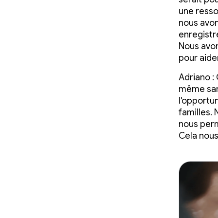
une resso
nous avon
enregistr
Nous avon
pour aide
Adriano :
même sans
l'opportu
familles. 
nous perme
Cela nous