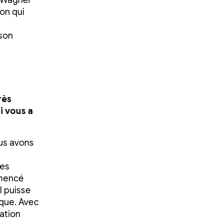
, Wagner
ion qui
 son
rès
i vous a
us avons
des
mmencé
l puisse
ique. Avec
ation