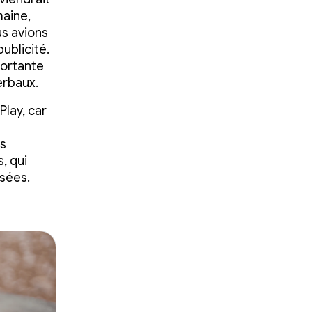
maine,
us avions
ublicité.
portante
erbaux.
Play, car
es
, qui
isées.