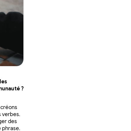
les
mmunauté ?
s
s créons
 verbes.
nger des
e phrase.