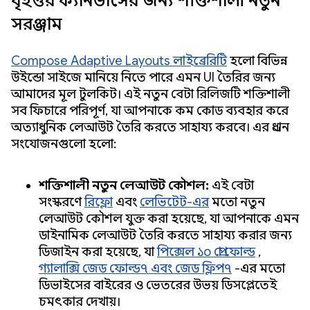
বৃহত্তর ক্যানভাসের জন্য শক্তিশালী নতুন
সরঞ্জাম
Compose Adaptive Layouts লাইব্রেরিটি
হলো বিভিন্ন
উইন্ডো সাইজে মানিয়ে নিতে পারে এমন UI তৈরির জন্য
আমাদের মূল টুলকিট। এই নতুন বেটা রিলিজটি শক্তিশালী
সব ফিচারে পরিপূর্ণ, যা আপনাকে কম কোড ব্যবহার করে
অত্যাধুনিক লেআউট তৈরি করতে সাহায্য করবে। এর প্রধান
সংযোজনগুলো হলো:
শক্তিশালী নতুন লেআউট কৌশল:
এই বেটা
সংস্করণে
রিফ্লো
এবং
লেভিটেট-এর
মতো নতুন
লেআউট কৌশল যুক্ত করা হয়েছে, যা আপনাকে এমন
ডাইনামিক লেআউট তৈরি করতে সাহায্য করার জন্য
ডিজাইন করা হয়েছে, যা
পিক্সেল ১০ প্রো ফোল্ড
,
গ্যালাক্সি জেড ফোল্ড৭ এবং জেড ফ্লিপ৭
-এর মতো
ডিভাইসের বাইরের ও ভেতরের উভয় ডিসপ্লেতেই
চমৎকার দেখায়।