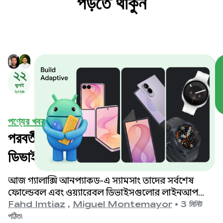
পড়তে থাকুন
২২
জুলাই
২০২৬
পণ্যের খবর
পরবর্তী প্রজন্মের স্যামসাং গ্যালাক্সি
ডিভাইসগুলোর জন্য আপনার অ্যাপগুলোকে
অপ্টিমাইজ করুন।
আজ গ্যালাক্সি আনপ্যাকড-এ স্যামসাং তাদের সর্বশেষ
ফোল্ডেবল এবং ওয়্যারেবল ডিভাইসগুলোর লাইনআপ
উন্মোচন করেছে। ডেভেলপারদের জন্য এর অর্থ হলো,
Fahd Imtiaz
,
Miguel Montemayor
•
3 মিনিট
আপনার অ্যাপকে যে বিভিন্ন ধরনের ফর্ম ফ্যাক্টর, স্ক্রিন
পঠিত৷