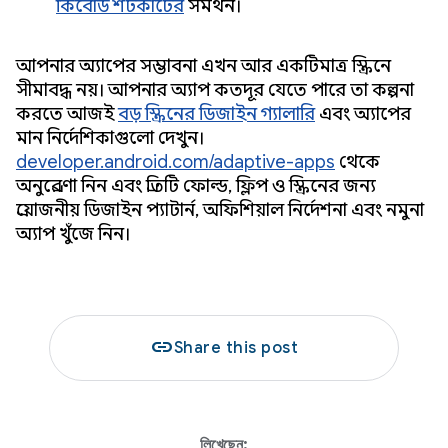
কিবোর্ড শর্টকাটের
সমর্থন।
আপনার অ্যাপের সম্ভাবনা এখন আর একটিমাত্র স্ক্রিনে
সীমাবদ্ধ নয়। আপনার অ্যাপ কতদূর যেতে পারে তা কল্পনা
করতে আজই
বড় স্ক্রিনের ডিজাইন গ্যালারি
এবং অ্যাপের
মান নির্দেশিকাগুলো দেখুন।
developer.android.com/adaptive-apps
থেকে
অনুপ্রেরণা নিন এবং প্রতিটি ফোল্ড, ফ্লিপ ও স্ক্রিনের জন্য
প্রয়োজনীয় ডিজাইন প্যাটার্ন, অফিশিয়াল নির্দেশনা এবং নমুনা
অ্যাপ খুঁজে নিন।
link
Share this post
লিখেছেন: