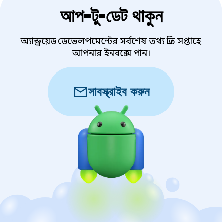
আপ-টু-ডেট থাকুন
অ্যান্ড্রয়েড ডেভেলপমেন্টের সর্বশেষ তথ্য প্রতি সপ্তাহে
আপনার ইনবক্সে পান।
mail
সাবস্ক্রাইব করুন