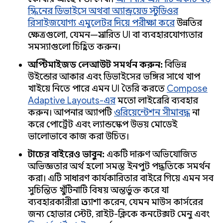
স্ক্রিনের ডিভাইসে অথবা অ্যান্ড্রয়েড স্টুডিওর
রিসাইজযোগ্য এমুলেটর দিয়ে পরীক্ষা করে
উন্নতির
ক্ষেত্রগুলো, যেমন—প্রসারিত UI বা ব্যবহারযোগ্যতার
সমস্যাগুলো চিহ্নিত করুন।
অপ্টিমাইজড লেআউট সমর্থন করুন:
বিভিন্ন
উইন্ডোর আকার এবং ডিভাইসের ভঙ্গির সাথে খাপ
খাইয়ে নিতে পারে এমন UI তৈরি করতে
Compose
Adaptive Layouts-এর
মতো লাইব্রেরি ব্যবহার
করুন। আপনার অ্যাপটি
ওরিয়েন্টেশন সীমাবদ্ধ
না
করে পোর্ট্রেট এবং ল্যান্ডস্কেপ উভয় মোডেই
ভালোভাবে কাজ করা উচিত।
টাচের বাইরেও ভাবুন:
একটি দারুণ অভিযোজিত
অভিজ্ঞতার অর্থ হলো সমস্ত ইনপুট পদ্ধতিকে সমর্থন
করা। এটি সাধারণ কার্যকারিতার বাইরে গিয়ে এমন সব
সুচিন্তিত খুঁটিনাটি বিষয় অন্তর্ভুক্ত করে যা
ব্যবহারকারীরা প্রত্যাশা করেন, যেমন মাউস কার্সরের
জন্য হোভার স্টেট, রাইট-ক্লিকে কনটেক্সট মেনু এবং