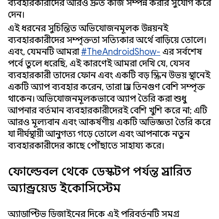
ব্যবহারকারীদের আরও দ্রুত কাজ সম্পন্ন করার সুযোগ করে
দেন।
এই ধরনের সুচিন্তিত অভিযোজনমূলক উন্নয়নই
ব্যবহারকারীদের সম্পৃক্ততা সত্যিকার অর্থে বাড়িয়ে তোলে।
এবং, যেমনটি আমরা
#TheAndroidShow-
এর সর্বশেষ
পর্বে তুলে ধরেছি, এই কারণেই আমরা দেখি যে, যেসব
ব্যবহারকারী তাদের ফোন এবং একটি বড় স্ক্রিন উভয় স্থানেই
একটি অ্যাপ ব্যবহার করেন, তারা প্রায় তিনগুণ বেশি সম্পৃক্ত
থাকেন। অভিযোজনমূলকভাবে অ্যাপ তৈরি করা শুধু
আপনার বর্তমান ব্যবহারকারীদেরই বেশি খুশি করে না; এটি
আরও মূল্যবান এবং আকর্ষণীয় একটি অভিজ্ঞতা তৈরি করে
যা দীর্ঘস্থায়ী আনুগত্য গড়ে তোলে এবং আপনাকে নতুন
ব্যবহারকারীদের কাছে পৌঁছাতে সাহায্য করে।
ফোল্ডেবল থেকে ডেস্কটপ পর্যন্ত প্রসারিত
অ্যান্ড্রয়েড ইকোসিস্টেম
অ্যাডাপ্টিভ ডিজাইনের দিকে এই পরিবর্তনটি সমগ্র