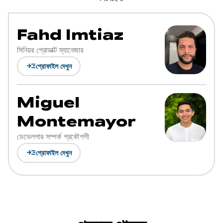
Fahd Imtiaz
সিনিয়র প্রোডাক্ট ম্যানেজার
read_more
প্রোফাইল দেখুন
Miguel
Montemayor
ডেভেলপার সম্পর্ক প্রকৌশলী
read_more
প্রোফাইল দেখুন