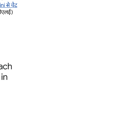
i से चैट
(बीएलई)