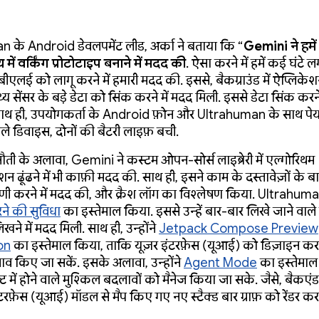
 के Android डेवलपमेंट लीड, अर्का ने बताया कि “
Gemini ने हमें 
ें वर्किंग प्रोटोटाइप बनाने में मदद की
. ऐसा करने में हमें कई घंटे 
ीएलई को लागू करने में हमारी मदद की. इससे, बैकग्राउंड में ऐप्लिके
्थ्य सेंसर के बड़े डेटा को सिंक करने में मदद मिली. इससे डेटा सिंक करन
 साथ ही, उपयोगकर्ता के Android फ़ोन और Ultrahuman के साथ प
ाले डिवाइस, दोनों की बैटरी लाइफ़ बची.
नौती के अलावा, Gemini ने कस्टम ओपन-सोर्स लाइब्रेरी में एल्गोरिथम
न ढूंढने में भी काफ़ी मदद की. साथ ही, इसने काम के दस्तावेज़ों के बारे
्पणी करने में मदद की, और क्रैश लॉग का विश्लेषण किया. Ultrahuma
ने की सुविधा
का इस्तेमाल किया. इससे उन्हें बार-बार लिखे जाने वाल
खने में मदद मिली. साथ ही, उन्होंने
Jetpack Compose Preview
on
का इस्तेमाल किया, ताकि यूज़र इंटरफ़ेस (यूआई) को डिज़ाइन कर
लाव किए जा सकें. इसके अलावा, उन्होंने
Agent Mode
का इस्तेमाल
्ट में होने वाले मुश्किल बदलावों को मैनेज किया जा सके. जैसे, बैकएं
टरफ़ेस (यूआई) मॉडल से मैप किए गए नए स्टैक्ड बार ग्राफ़ को रेंडर कर