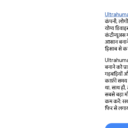
Ultrahum
कंपनी, लोगो
योग्य डिवाइस
कंटीन्यूअस 
आसान बनाने
हिसाब से का
Ultrahuman 
बनाने को प्
गड़बड़ियों और
काफ़ी समय 
था. साथ ही,
सबसे बड़ा म
कम करें: रख
फिर से लगा