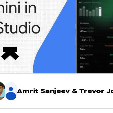
Amrit Sanjeev
&
Trevor J