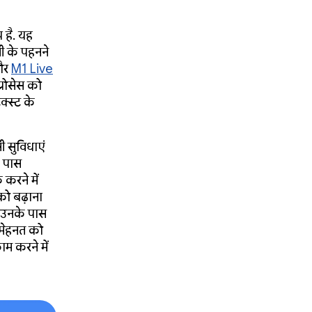
प है. यह
नी के पहनने
र
M1 Live
्रोसेस को
क्स्ट के
 सुविधाएं
े पास
 करने में
को बढ़ाना
. उनके पास
 मेहनत को
म करने में