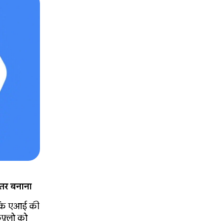
तर बनाना
े कि एआई की
फ़्लो को