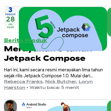
3
PENULIS
28
JUL
2026
Berita Produk
Merayakan 5 tahun
Jetpack Compose
Hari ini, kami secara resmi merayakan lima tahun
sejak rilis Jetpack Compose 1.0. Mulai dari
versi 1.0, yang diumumkan pada 28 Juli 2021,
Rebecca Franks
,
Nick Butcher
,
Loryn
hingga rilis 1.11 terbaru, kami telah melihat evolusi
Hairston
•
Waktu baca: 5 menit
API yang signifikan selama bertahun-tahun, dan
kami ingin merayakannya.