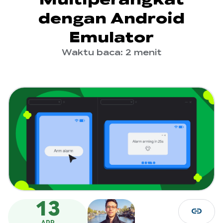
dengan Android
Emulator
Waktu baca: 2 menit
13
link