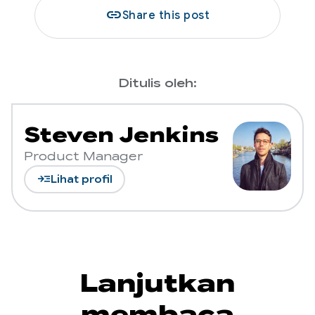
link
Share this post
Ditulis oleh:
Steven Jenkins
Product Manager
read_more
Lihat profil
Lanjutkan
membaca