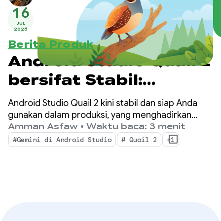
16
JUL
2026
Berita Produk
Android Studio Quail 2
bersifat Stabil:
Multitasking dengan
Android Studio Quail 2 kini stabil dan siap Anda
agen AI Android
gunakan dalam produksi, yang menghadirkan
perubahan pada IDE Anda dengan alur kerja
Amman Asfaw
•
Waktu baca: 3 menit
Studio
agentik serentak, pembuatan profil kebocoran
#Gemini di Android Studio
# Quail 2
+1
memori yang terintegrasi secara native, dan
perbaikan error yang sadar konteks.