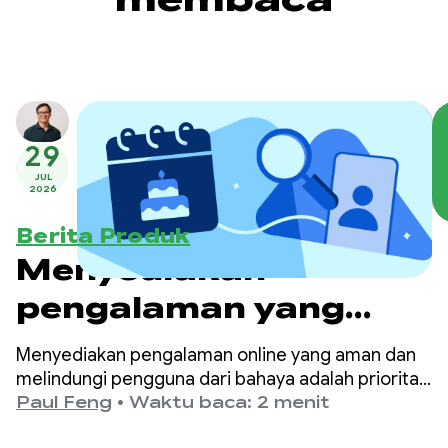
29
JUL
2026
Berita Produk
Menyediakan
pengalaman yang
lebih aman dan sesuai
Menyediakan pengalaman online yang aman dan
usia di Google Play
melindungi pengguna dari bahaya adalah prioritas
utama di Google Play.
Paul Feng
•
Waktu baca: 2 menit