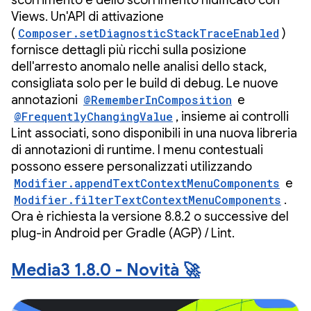
scorrimento e dello scorrimento nidificato con
Views. Un'API di attivazione
(
Composer.setDiagnosticStackTraceEnabled
)
fornisce dettagli più ricchi sulla posizione
dell'arresto anomalo nelle analisi dello stack,
consigliata solo per le build di debug. Le nuove
annotazioni
@RememberInComposition
e
@FrequentlyChangingValue
, insieme ai controlli
Lint associati, sono disponibili in una nuova libreria
di annotazioni di runtime. I menu contestuali
possono essere personalizzati utilizzando
Modifier.appendTextContextMenuComponents
e
Modifier.filterTextContextMenuComponents
.
Ora è richiesta la versione 8.8.2 o successive del
plug-in Android per Gradle (AGP) / Lint.
Media3 1.8.0 - Novità 🚀