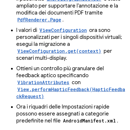
ampliato per supportare l'annotazione e la
modifica dei documenti PDF tramite
PdfRenderer.Page
.
I valori di
ViewConfiguration
ora sono
personalizzati per i singoli dispositivi virtuali;
esegui la migrazione a
ViewConfiguration.get(context)
per
scenari multi-display.
Ottieni un controllo più granulare del
feedback aptico specificando
VibrationAttributes
con
View.performHapticFeedback(HapticFeedba
ckRequest)
Ora i riquadri delle Impostazioni rapide
possono essere assegnati a categorie
predefinite nel file
AndroidManifest.xml
.