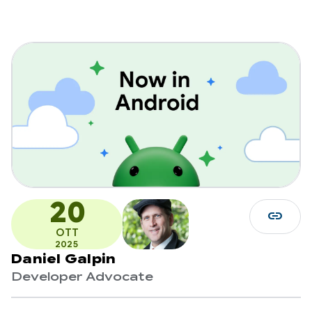
20
link
OTT
2025
Daniel Galpin
Developer Advocate