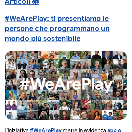
Articoli 📚
#WeArePlay: ti presentiamo le
persone che programmano un
mondo più sostenibile
L'iniziativa
#WeArePlay
mette in evidenza
app e