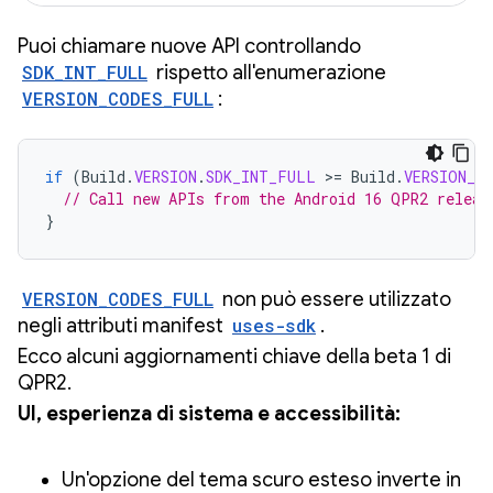
Puoi chiamare nuove API controllando
SDK_INT_FULL
rispetto all'enumerazione
VERSION_CODES_FULL
:
if
(
Build
.
VERSION
.
SDK_INT_FULL
>
=
Build
.
VERSION_C
// Call new APIs from the Android 16 QPR2 releas
}
VERSION_CODES_FULL
non può essere utilizzato
negli attributi manifest
uses-sdk
.
Ecco alcuni aggiornamenti chiave della beta 1 di
QPR2.
UI, esperienza di sistema e accessibilità:
Un'opzione del tema scuro esteso inverte in